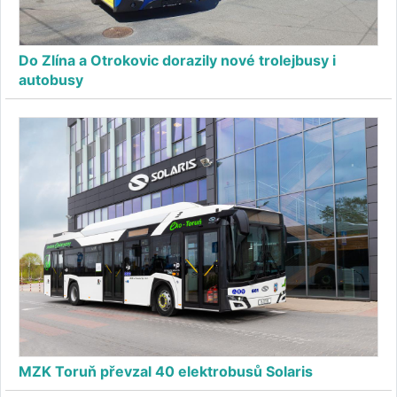
Do Zlína a Otrokovic dorazily nové trolejbusy i
autobusy
MZK Toruň převzal 40 elektrobusů Solaris