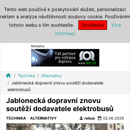
Tento web používá k poskytování služeb, personalizaci
reklam a analýze návštěvnosti soubory cookie. Používáním
tohoto webu s tím souhlasíte.
Souhlasím
Více
informací
Reklama
home
Technika
Alternativy
Jablonecká dopravní znovu soutěží dodavatele
elektrobusů
Jablonecká dopravní znovu
soutěží dodavatele elektrobusů
person
date_range
TECHNIKA
-
ALTERNATIVY
rebus
02.06.2026