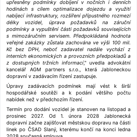
upřesněny podmínky dobíjení v nočních i denních
hodinách s cílem optimalizace dojezdu a využití
nabíjecí infrastruktury, rozšíření přípustného rozmezí
délky vozidel, úprava požadavků na záruční
podmínky a vypuštění části požadavků souvisejících
s mimozáručním servisem. Předpokládaná hodnota
veřejné zakázky zůstala zachována ve výši 100 mil.
Kč bez DPH, neboť zadavatel nadále vychází z
interních ekonomických a provozních předpokladů a
z dostupných tržních informací
," uvedla advokátní
kancelář AGM partners s.r.o., která Jabloneckou
dopravní v zadávacím řízení zastupuje.
Úpravy zadávacích podmínek mají vést k širší
hospodářské soutěži a k podání většího počtu
nabídek než v předchozím řízení.
Termín pro dodání vozidel je stanoven na listopad a
prosinec 2027. Od 1. února 2028 Jablonecká
dopravní začne zajišťovat městskou dopravu na části
linek po ČSAD Slaný, kterému končí na konci ledna
2028 současná smlouva.