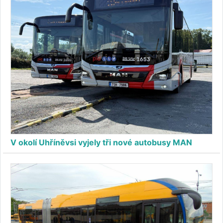
V okolí Uhříněvsi vyjely tři nové autobusy MAN