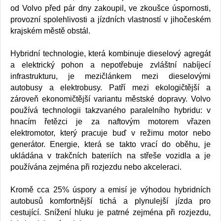
od Volvo před pár dny zakoupil, ve zkoušce úspornosti,
provozní spolehlivosti a jízdních vlastností v jihočeském
krajském městě obstál.
Hybridní technologie, která kombinuje dieselový agregát
a elektrický pohon a nepotřebuje zvláštní nabíjecí
infrastrukturu, je mezičlánkem mezi dieselovými
autobusy a elektrobusy. Patří mezi ekologičtější a
zároveň ekonomičtější variantu městské dopravy. Volvo
používá technologii takzvaného paralelního hybridu: v
hnacím řetězci je za naftovým motorem vřazen
elektromotor, který pracuje buď v režimu motor nebo
generátor. Energie, která se takto vrací do oběhu, je
ukládána v trakčních bateriích na střeše vozidla a je
používána zejména při rozjezdu nebo akceleraci.
Kromě cca 25% úspory a emisí je výhodou hybridních
autobusů komfortnější tichá a plynulejší jízda pro
cestující. Snížení hluku je patrné zejména při rozjezdu,