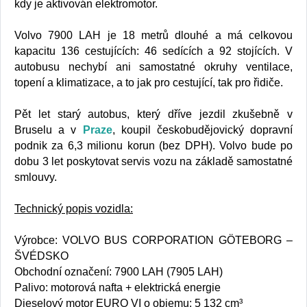
kdy je aktivován elektromotor.
Volvo 7900 LAH je 18 metrů dlouhé a má celkovou
kapacitu 136 cestujících: 46 sedících a 92 stojících. V
autobusu nechybí ani samostatné okruhy ventilace,
topení a klimatizace, a to jak pro cestující, tak pro řidiče.
Pět let starý autobus, který dříve jezdil zkušebně v
Bruselu a v
Praze
, koupil českobudějovický dopravní
podnik za 6,3 milionu korun (bez DPH). Volvo bude po
dobu 3 let poskytovat servis vozu na základě samostatné
smlouvy.
Technický popis vozidla:
Výrobce: VOLVO BUS CORPORATION GÖTEBORG –
ŠVÉDSKO
Obchodní označení: 7900 LAH (7905 LAH)
Palivo: motorová nafta + elektrická energie
Dieselový motor EURO VI o objemu: 5 132 cm³