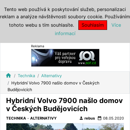
Tento web používá k poskytování služeb, personalizaci
reklam a analýze návštěvnosti soubory cookie. Používáním
tohoto webu s tím souhlasíte.
Souhlasím
Více
informací
Reklama
home
Technika
Alternativy
Hybridní Volvo 7900 našlo domov v Českých
Budějovicích
Hybridní Volvo 7900 našlo domov
v Českých Budějovicích
person
date_range
TECHNIKA
-
ALTERNATIVY
rebus
08.05.2020