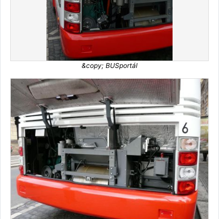
&copy; BUSportál