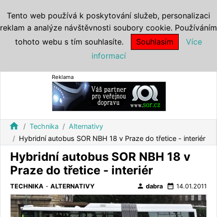
Tento web používá k poskytování služeb, personalizaci
reklam a analýze návštěvnosti soubory cookie. Používáním
tohoto webu s tím souhlasíte.
Souhlasím
Více
informací
Reklama
home
Technika
Alternativy
Hybridní autobus SOR NBH 18 v Praze do třetice - interiér
Hybridní autobus SOR NBH 18 v
Praze do třetice - interiér
person
date_range
TECHNIKA
-
ALTERNATIVY
dabra
14.01.2011