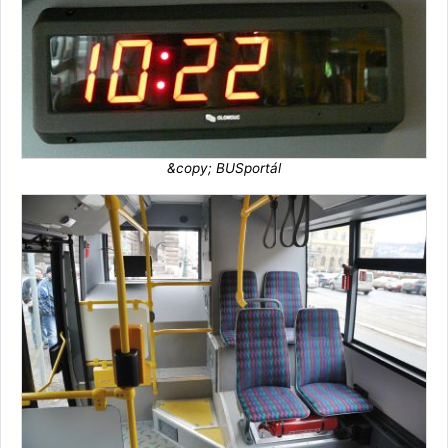
&copy; BUSportál