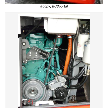
&copy; BUSportál