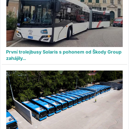
První trolejbusy Solaris s pohonem od Škody Group
zahájily…