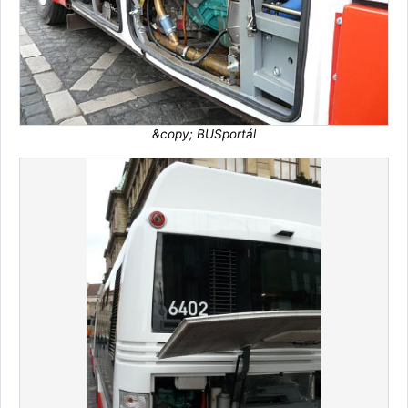
&copy; BUSportál