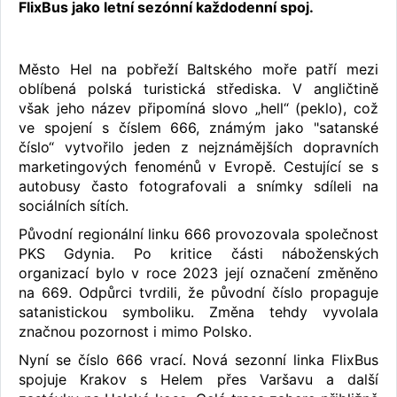
FlixBus jako letní sezónní každodenní spoj.
Město Hel na pobřeží Baltského moře patří mezi
oblíbená polská turistická střediska. V angličtině
však jeho název připomíná slovo „hell“ (peklo), což
ve spojení s číslem 666, známým jako "satanské
číslo“ vytvořilo jeden z nejznámějších dopravních
marketingových fenoménů v Evropě. Cestující se s
autobusy často fotografovali a snímky sdíleli na
sociálních sítích.
Původní regionální linku 666 provozovala společnost
PKS Gdynia. Po kritice části náboženských
organizací bylo v roce 2023 její označení změněno
na 669. Odpůrci tvrdili, že původní číslo propaguje
satanistickou symboliku. Změna tehdy vyvolala
značnou pozornost i mimo Polsko.
Nyní se číslo 666 vrací. Nová sezonní linka FlixBus
spojuje Krakov s Helem přes Varšavu a další