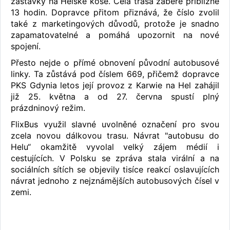
zastávky na Helské kose. Celá trasa zabere přibližně
13 hodin. Dopravce přitom přiznává, že číslo zvolil
také z marketingových důvodů, protože je snadno
zapamatovatelné a pomáhá upozornit na nové
spojení.
Přesto nejde o přímé obnovení původní autobusové
linky. Ta zůstává pod číslem 669, přičemž dopravce
PKS Gdynia letos její provoz z Karwie na Hel zahájil
již 25. května a od 27. června spustí plný
prázdninový režim.
FlixBus využil slavné uvolněné označení pro svou
zcela novou dálkovou trasu. Návrat "autobusu do
Helu“ okamžitě vyvolal velký zájem médií i
cestujících. V Polsku se zpráva stala virální a na
sociálních sítích se objevily tisíce reakcí oslavujících
návrat jednoho z nejznámějších autobusových čísel v
zemi.