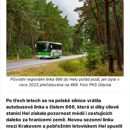
Původní regionální linka 666 do Helu pořád jezdí, jen byla v
roce 2023 přečíslována na 669. Foto PKS Gdynia
Po třech letech se na polské silnice vrátila
autobusová linka s číslem 666, která si díky cílové
stanici Hel získala pozornost médií i cestujících
daleko za hranicemi země. Novou sezonní linku
mezi Krakovem a pobřežním letoviskem Hel spustil