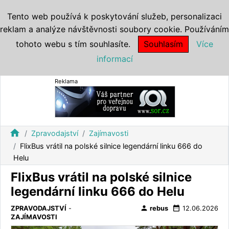
Tento web používá k poskytování služeb, personalizaci
reklam a analýze návštěvnosti soubory cookie. Používáním
tohoto webu s tím souhlasíte.
Souhlasím
Více
informací
Reklama
home
Zpravodajství
Zajímavosti
FlixBus vrátil na polské silnice legendární linku 666 do
Helu
FlixBus vrátil na polské silnice
legendární linku 666 do Helu
person
date_range
ZPRAVODAJSTVÍ
-
rebus
12.06.2026
ZAJÍMAVOSTI