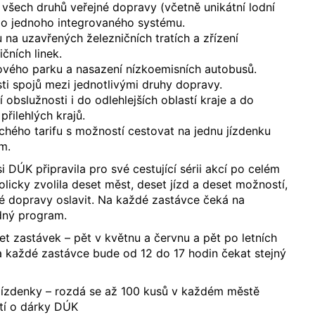
všech druhů veřejné dopravy (včetně unikátní lodní
do jednoho integrovaného systému.
a uzavřených železničních tratích a zřízení
ičních linek.
ého parku a nasazení nízkoemisních autobusů.
ti spojů mezi jednotlivými druhy dopravy.
 obslužnosti i do odlehlejších oblastí kraje a do
přilehlých krajů.
hého tarifu s možností cestovat na jednu jízdenku
m.
 si DÚK připravila pro své cestující sérii akcí po celém
licky zvolila deset měst, deset jízd a deset možností,
é dopravy oslavit. Na každé zastávce čeká na
dný program.
et zastávek – pět v květnu a červnu a pět po letních
a každé zastávce bude od 12 do 17 hodin čekat stejný
 jízdenky – rozdá se až 100 kusů v každém městě
stí o dárky DÚK