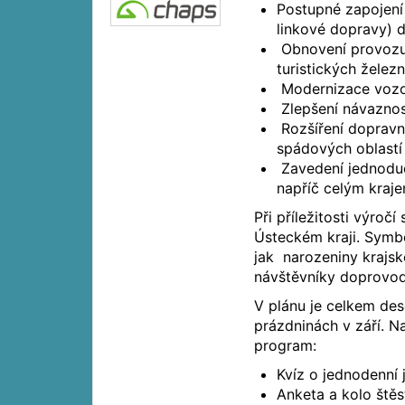
Postupné zapojení 
linkové dopravy) 
Obnovení provozu n
turistických železn
Modernizace vozov
Zlepšení návaznos
Rozšíření dopravní
spádových oblastí 
Zavedení jednoduc
napříč celým kraje
Při příležitosti výročí
Ústeckém kraji. Symbo
jak narozeniny krajsk
návštěvníky doprovo
V plánu je celkem des
prázdninách v září. N
program:
Kvíz o jednodenní
Anketa a kolo ště