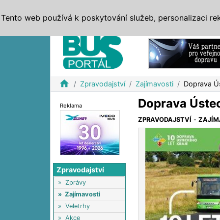
ZPRÁVY
JÍZDNÍ ŘÁDY
MHD, IDS
BUSY
SERV
Tento web používá k poskytování služeb, personalizaci re
Reklama
home
Zpravodajství
Zajímavosti
Doprava Ús
Doprava Ústeck
Reklama
ZPRAVODAJSTVÍ
-
ZAJÍM
Zpravodajství
»
Zprávy
»
Zajímavosti
»
Veletrhy
»
Akce