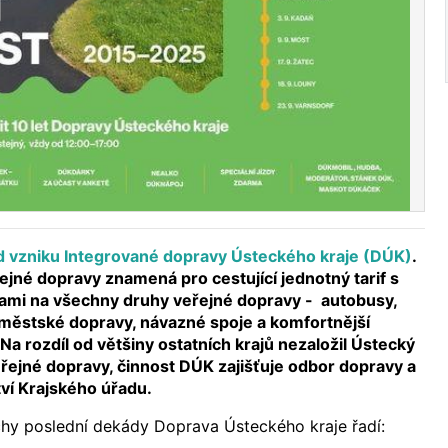
od vzniku Integrované dopravy Ústeckého kraje (DÚK)
.
jné dopravy znamená pro cestující jednotný tarif s
kami na všechny druhy veřejné dopravy - autobusy,
a městské dopravy, návazné spoje a komfortnější
Na rozdíl od většiny ostatních krajů nezaložil Ústecký
eřejné dopravy, činnost DÚK zajišťuje odbor dopravy a
tví Krajského úřadu.
y poslední dekády Doprava Ústeckého kraje řadí: