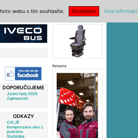
|
NSTITUCE
hoto webu s tím souhlasíte.
Souhlasím
Více informací
Reklama
Reklama
DOPORUČUJEME
Jízdní řády IDOS
Zajímavosti
ODKAZY
CIS JŘ
Kompenzace slev z
jízdného
Statistika