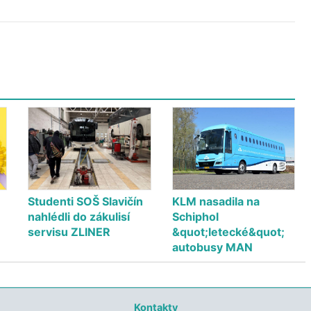
Studenti SOŠ Slavičín
KLM nasadila na
nahlédli do zákulisí
Schiphol
servisu ZLINER
&quot;letecké&quot;
autobusy MAN
Kontakty