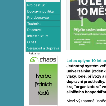
Pro cestující
Dopravní politika
Pro dopravce
Technika
Dopravci
Infrastruktura
O nás
Veřejnost a doprava
Reklama
Letos uplyne 10 let 
Jednotný systém veře
univerzálními jízden
vlaky, lodě, přívozy 
dopravní prostředky. 
kraj "organizátora" v
silničního hospodářs
Mezi významné úspěch