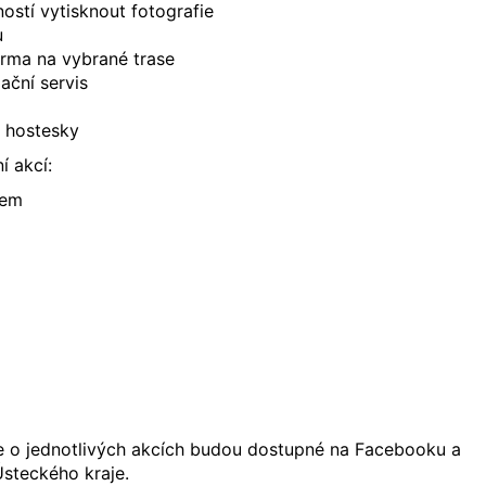
stí vytisknout fotografie
u
arma na vybrané trase
ační servis
 hostesky
í akcí:
bem
e o jednotlivých akcích budou dostupné na Facebooku a
steckého kraje.