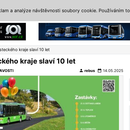
IS
ALTERNATIVY
VETERÁNI
SYSTÉMY
VELETRHY
AKCE
I
klam a analýze návštěvnosti soubory cookie. Používáním to
Reklama
teckého kraje slaví 10 let
ého kraje slaví 10 let
person
date_range
AVOSTI
rebus
14.05.2025