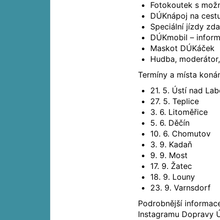
Fotokoutek s možno
DÚKnápoj na cest
Speciální jízdy zd
DÚKmobil – inform
Maskot DÚKáček
Hudba, moderátor,
Termíny a místa konán
21. 5. Ústí nad La
27. 5. Teplice
3. 6. Litoměřice
5. 6. Děčín
10. 6. Chomutov
3. 9. Kadaň
9. 9. Most
17. 9. Žatec
18. 9. Louny
23. 9. Varnsdorf
Podrobnější informac
Instagramu Dopravy Ú