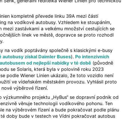
n Senk, generální ředitelka Wiener Linien pro technickou
inien kompletně převede linku 39A mezi částí
ring na vodíkové autobusy. Vzhledem ke stoupáním,
 mezi zastávkami a velkému množství cestujících se
ročnějších linek ve městě, dopravce se proto rozhodl
y.
y na vodík poptávány společně s klasickými e-busy
é autobusy získal Daimler Buses
).
Po intenzivních
autobusem od nejlepší nabídky v té době
(původně
du se Solaris, která byla v polovině roku 2023
se podle Wiener Linien ukázalo, že toto vozidlo není
oužití ve vídeňském městském provozu. Vyhlásil proto
 nové výběrové řízení.
 výzkumného projektu „HyBus“ se dopravní podnik od
tenzivně věnuje technologii vodíkového pohonu. Ten
sle na výběrovém řízení a bude pokračovat podle plánu
 té doby bude v testech ve Vídni pokračovat autobus