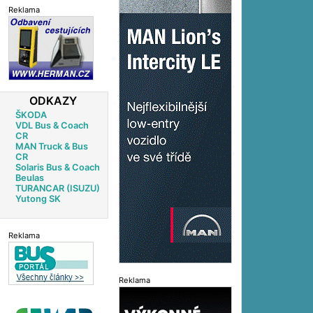
Reklama
ODKAZY
ŠKODA
VDL Bus & Coach
CR
MAN Truck & Bus
CR
Solaris Bus & Coach
Beulas
TURANCAR (ISUZU)
Yutong SK
Reklama
Reklama