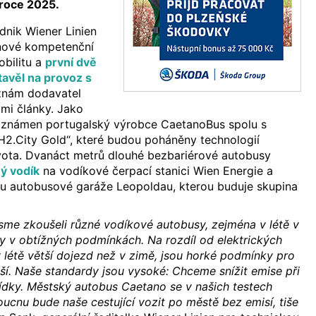
 roce 2025.
dnik Wiener Linien
 nové kompetenční
obilitu a
první dvě
tavěl na provoz s
 znám dodavatel
mi články. Jako
 oznámen portugalský výrobce CaetanoBus spolu s
H2.City Gold“, které budou poháněny technologií
ota. Dvanáct metrů dlouhé bezbariérové ​​autobusy
ý vodík
na vodíkové čerpací stanici Wien Energie a
lu autobusové garáže Leopoldau, kterou buduje skupina
jsme zkoušeli různé vodíkové autobusy, zejména v létě v
dy v obtížných podmínkách. Na rozdíl od elektrických
v létě větší dojezd než v zimě, jsou horké podmínky pro
í. Naše standardy jsou vysoké: Chceme snížit emise při
ídky. Městský autobus Caetano se v našich testech
oucnu bude naše cestující vozit po městě bez emisí, tiše