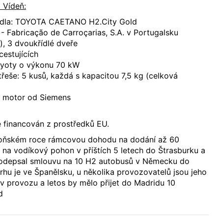
 Vídeň:
idla: TOYOTA CAETANO H2.City Gold
 Fabricação de Carroçarias, S.A. v Portugalsku
), 3 dvoukřídlé dveře
cestujících
oyoty o výkonu 70 kW
řeše: 5 kusů, každá s kapacitou 7,5 kg (celková
í motor od Siemens
 financován z prostředků EU.
loňském roce rámcovou dohodu na dodání až 60
 na vodíkový pohon v příštích 5 letech do Štrasburku a
podepsal smlouvu na 10 H2 autobusů v Německu do
rhu je ve Španělsku, u několika provozovatelů jsou jeho
 v provozu a letos by mělo přijet do Madridu 10
d