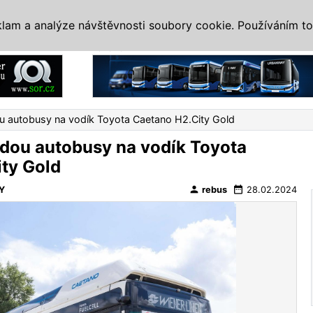
IS
ALTERNATIVY
VETERÁNI
SYSTÉMY
VELETRHY
AKCE
I
klam a analýze návštěvnosti soubory cookie. Používáním to
Reklama
ou autobusy na vodík Toyota Caetano H2.City Gold
edou autobusy na vodík Toyota
ty Gold
person
date_range
Y
rebus
28.02.2024