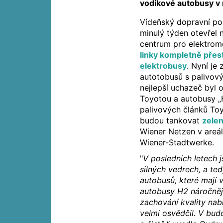
vodíkové autobusy v
Vídeňský dopravní po
minulý týden otevřel
centrum pro elektrom
linky kompletně přes
elektrobusy
. Nyní je
autotobusů s palivový
nejlepší uchazeč byl
Toyotou a autobusy „
palivových článků Toy
budou tankovat
zelen
Wiener Netzen v areá
Wiener-Stadtwerke.
"
V posledních letech 
silných vedrech, a te
autobusů, které mají 
autobusy H2 náročnějš
zachování kvality nab
velmi osvědčil. V bud