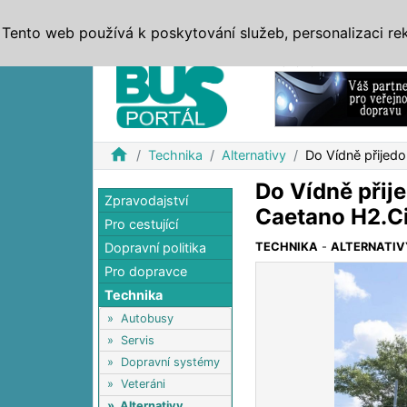
ZPRÁVY
JÍZDNÍ ŘÁDY
MHD, IDS
BUSY
SERV
Tento web používá k poskytování služeb, personalizaci re
Reklama
home
Technika
Alternativy
Do Vídně přijed
Do Vídně přij
Zpravodajství
Caetano H2.Ci
Pro cestující
Dopravní politika
TECHNIKA
-
ALTERNATIV
Pro dopravce
Technika
»
Autobusy
»
Servis
»
Dopravní systémy
»
Veteráni
»
Alternativy