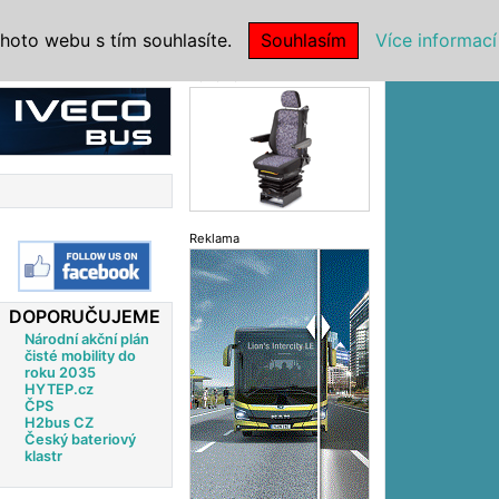
|
NSTITUCE
hoto webu s tím souhlasíte.
Souhlasím
Více informací
Reklama
Reklama
DOPORUČUJEME
Národní akční plán
čisté mobility do
roku 2035
HYTEP.cz
ČPS
H2bus CZ
Český bateriový
klastr