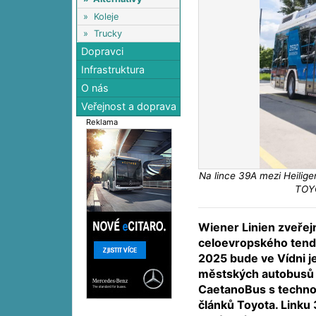
»
Koleje
»
Trucky
Dopravci
Infrastruktura
O nás
Veřejnost a doprava
Reklama
Na lince 39A mezi Heilig
TOYO
Wiener Linien zveřejn
celoevropského tend
2025 bude ve Vídni j
městských autobusů 
CaetanoBus s technol
článků Toyota. Linku