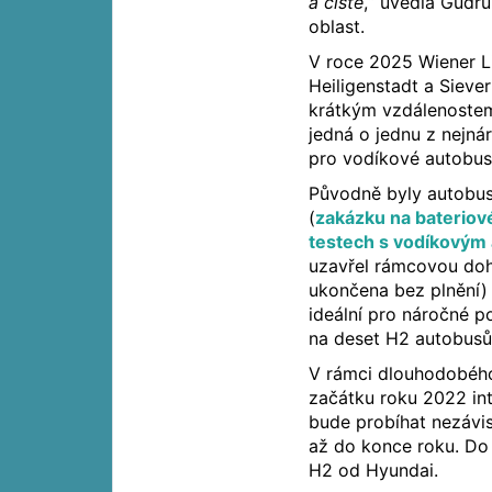
a čistě
,“ uvedla Gudru
oblast.
V roce 2025 Wiener L
Heiligenstadt a Sieve
krátkým vzdálenostem
jedná o jednu z nejná
pro vodíkové autobus
Původně byly autobus
(
zakázku na bateriov
testech s vodíkovým 
uzavřel rámcovou doho
ukončena bez plnění) 
ideální pro náročné p
na deset H2 autobusů
V rámci dlouhodobého
začátku roku 2022 in
bude probíhat nezávi
až do konce roku. Do
H2 od Hyundai.