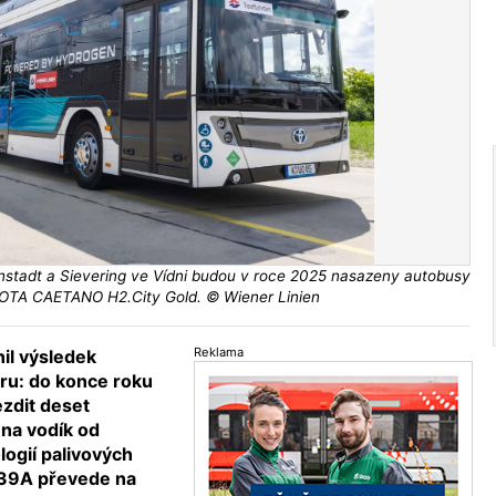
enstadt a Sievering ve Vídni budou v roce 2025 nasazeny autobusy
TA CAETANO H2.City Gold. © Wiener Linien
Reklama
il výsledek
ru: do konce roku
ezdit deset
na vodík od
ogií palivových
 39A převede na