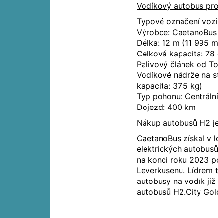
Vodíkový autobus pro
Typové označení voz
Výrobce: CaetanoBus -
Délka: 12 m (11 995 m
Celková kapacita: 78 
Palivový článek od T
Vodíkové nádrže na st
kapacita: 37,5 kg)
Typ pohonu: Centráln
Dojezd: 400 km
Nákup autobusů H2 je
CaetanoBus získal v 
elektrických autobusů
na konci roku 2023 
Leverkusenu. Lídrem t
autobusy na vodík již
autobusů H2.City Gol