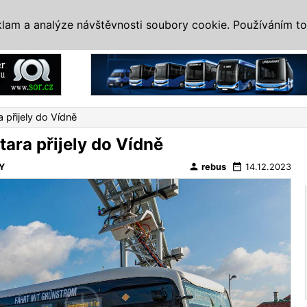
IS
ALTERNATIVY
VETERÁNI
SYSTÉMY
VELETRHY
AKCE
I
klam a analýze návštěvnosti soubory cookie. Používáním to
Reklama
a přijely do Vídně
itara přijely do Vídně
person
date_range
Y
rebus
14.12.2023