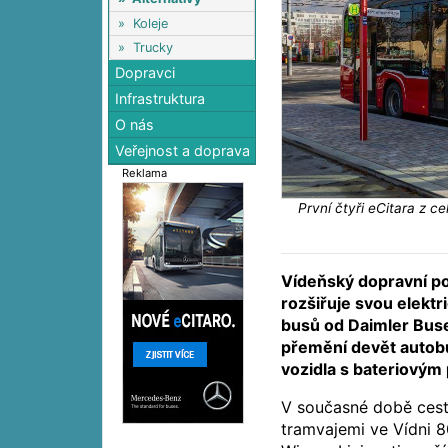
»
Koleje
»
Trucky
Dopravci
Infrastruktura
O nás
Veřejnost a doprava
Reklama
První čtyři eCitara z c
Vídeňský dopravní po
rozšiřuje svou elektri
busů od Daimler Bus
přemění devět autob
vozidla s bateriový
V současné době cest
tramvajemi ve Vídni 8