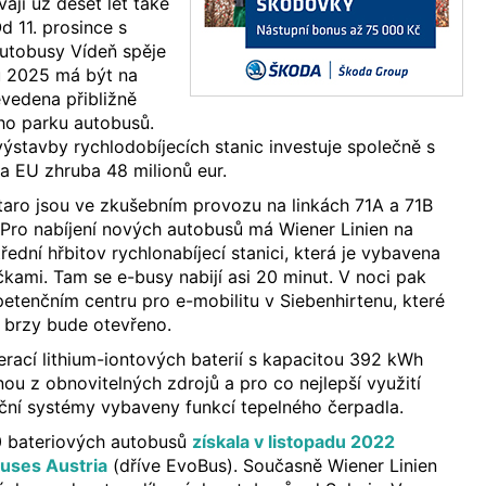
vají už deset let také
d 11. prosince s
autobusy Vídeň spěje
u 2025 má být na
vedena přibližně
ho parku autobusů.
ýstavby rychlodobíjecích stanic investuje společně s
a EU zhruba 48 milionů eur.
itaro jsou ve zkušebním provozu na linkách 71A a 71B
. Pro nabíjení nových autobusů má Wiener Linien na
ední hřbitov rychlonabíjecí stanici, která je vybavena
kami. Tam se e-busy nabijí asi 20 minut. V noci pak
tenčním centru pro e-mobilitu v Siebenhirtenu, které
 brzy bude otevřeno.
erací lithium-iontových baterií s kapacitou 392 kWh
nou z obnovitelných zdrojů a pro co nejlepší využití
ační systémy vybaveny funkcí tepelného čerpadla.
0 bateriových autobusů
získala v listopadu 2022
uses Austria
(dříve EvoBus). Současně Wiener Linien