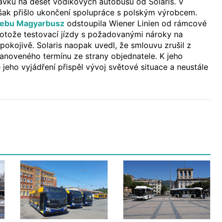
ávku na deset vodíkových autobusů od Solaris. V
šak přišlo ukončení spolupráce s polským výrobcem.
ebu Magyarbusz
odstoupila Wiener Linien od rámcové
rotože testovací jízdy s požadovanými nároky na
pokojivě. Solaris naopak uvedl, že smlouvu zrušil z
anoveného termínu ze strany objednatele. K jeho
 jeho vyjádření přispěl vývoj světové situace a neustále