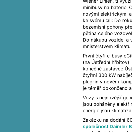
Wiener Linien, ti využí
minibusy na baterie. O
novými elektrickými 
ke svému cíli: Do rok
bezemisní pohony pře
pětina celého vozové
Do nákupu vozidel a v
mnisterstvem klimatu 
První čtyři e-busy eC
(na Ústřední hřbitov)
konečné zastávce Ústř
čtyřmi 300 kW nabíječ
plug-in v novém kompe
je téměř dokončeno a
Vozy s nejnovější gen
jsou poháněny elektři
energie jsou klimatiz
Zakázku na dodání 6
společnost Daimler B