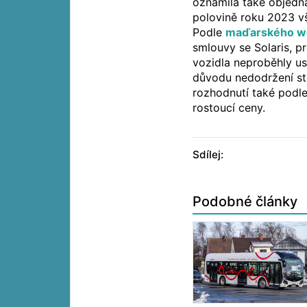
oznámila také objedn
polovině roku 2023 v
Podle
maďarského w
smlouvy se Solaris, p
vozidla neproběhly us
důvodu nedodržení st
rozhodnutí také podle
rostoucí ceny.
Sdílej:
Podobné články