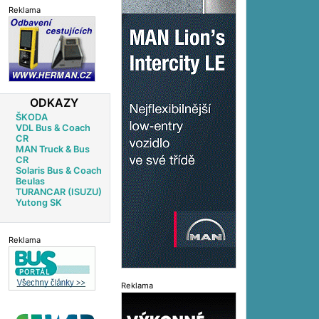
Reklama
ODKAZY
ŠKODA
VDL Bus & Coach
CR
MAN Truck & Bus
CR
Solaris Bus & Coach
Beulas
TURANCAR (ISUZU)
Yutong SK
Reklama
Reklama