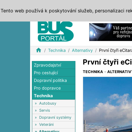
ZPRÁVY
JÍZDNÍ ŘÁDY
MHD, IDS
BUSY
SERV
Tento web používá k poskytování služeb, personalizaci re
Reklama
home
Technika
Alternativy
První čtyři eCitar
První čtyři eC
Zpravodajství
TECHNIKA
-
ALTERNATIV
Pro cestující
Dopravní politika
Pro dopravce
Technika
»
Autobusy
»
Servis
»
Dopravní systémy
»
Veteráni
»
Alternativy