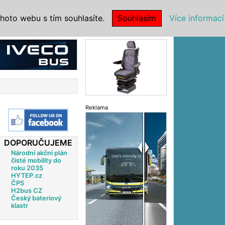
|
NSTITUCE
hoto webu s tím souhlasíte.
Souhlasím
Více informací
Reklama
Reklama
DOPORUČUJEME
Národní akční plán
čisté mobility do
roku 2035
HYTEP.cz
ČPS
H2bus CZ
Český bateriový
klastr