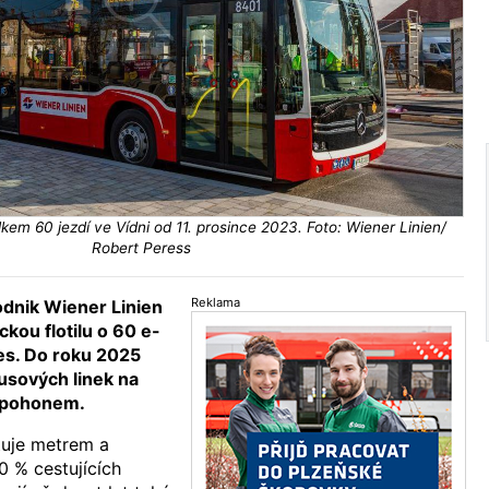
elkem 60 jezdí ve Vídni od 11. prosince 2023. Foto: Wiener Linien/
Robert Peress
Reklama
dnik Wiener Linien
ckou flotilu o 60 e-
es. Do roku 2025
usových linek na
m pohonem.
uje metrem a
0 % cestujících