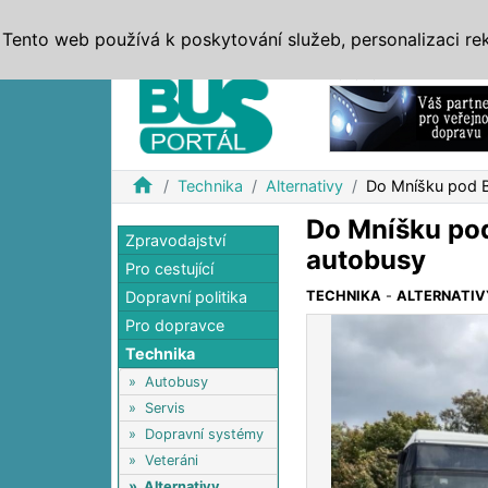
ZPRÁVY
JÍZDNÍ ŘÁDY
MHD, IDS
BUSY
SERV
Tento web používá k poskytování služeb, personalizaci re
Reklama
home
Technika
Alternativy
Do Mníšku pod B
Do Mníšku pod
Zpravodajství
autobusy
Pro cestující
Dopravní politika
TECHNIKA
-
ALTERNATIV
Pro dopravce
Technika
»
Autobusy
»
Servis
»
Dopravní systémy
»
Veteráni
»
Alternativy