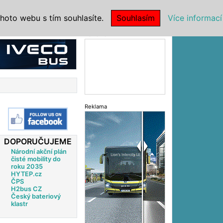
|
NSTITUCE
hoto webu s tím souhlasíte.
Souhlasím
Více informací
Reklama
Reklama
DOPORUČUJEME
Národní akční plán
čisté mobility do
roku 2035
HYTEP.cz
ČPS
H2bus CZ
Český bateriový
klastr