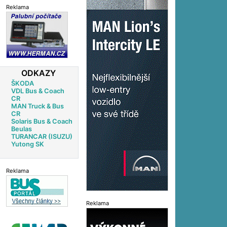
Reklama
ODKAZY
ŠKODA
VDL Bus & Coach
CR
MAN Truck & Bus
CR
Solaris Bus & Coach
Beulas
TURANCAR (ISUZU)
Yutong SK
Reklama
Reklama