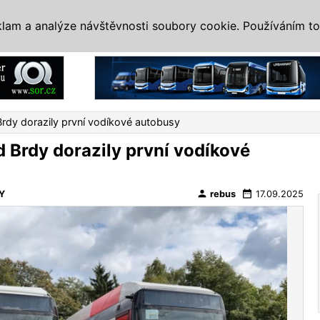
IS
ALTERNATIVY
VETERÁNI
SYSTÉMY
VELETRHY
AKCE
I
klam a analýze návštěvnosti soubory cookie. Používáním to
Reklama
rdy dorazily první vodíkové autobusy
 Brdy dorazily první vodíkové
person
date_range
Y
rebus
17.09.2025