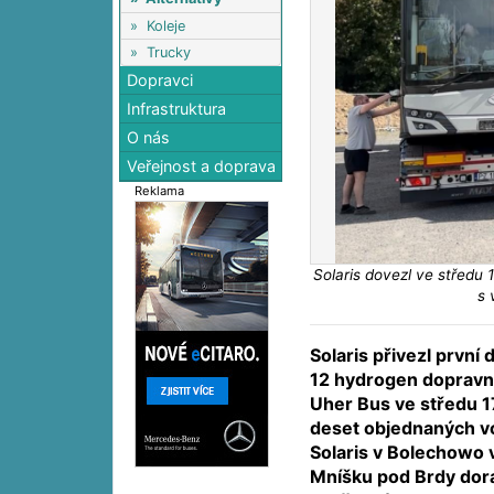
»
Koleje
»
Trucky
Dopravci
Infrastruktura
O nás
Veřejnost a doprava
Reklama
Solaris dovezl ve středu 
s 
Solaris přivezl první
12 hydrogen dopravní
Uher Bus ve středu 1
deset objednaných v
Solaris v Bolechowo 
Mníšku pod Brdy dora