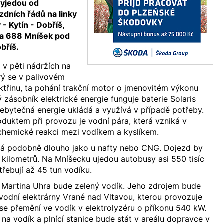
yjedou od
zdních řádů na linky
- Kytín - Dobříš,
 a 688 Mníšek pod
obříš.
 v pěti nádržích na
erý se v palivovém
ktřinu, ta pohání trakční motor o jmenovitém výkonu
 zásobník elektrické energie funguje baterie Solaris
ebytečná energie ukládá a využívá v případě potřeby.
duktem při provozu je vodní pára, která vzniká v
 chemické reakci mezi vodíkem a kyslíkem.
vá podobně dlouho jako u nafty nebo CNG. Dojezd by
0 kilometrů. Na Mníšecku ujedou autobusy asi 550 tisíc
třebují až 45 tun vodíku.
 Martina Uhra bude zelený vodík. Jeho zdrojem bude
 vodní elektrárny Vrané nad Vltavou, kterou provozuje
 se přemění ve vodík v elektrolyzéru o příkonu 540 kW.
 na vodík a plnící stanice bude stát v areálu dopravce v