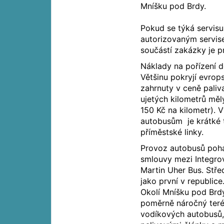
Mníšku pod Brdy.
Pokud se týká servisu
autorizovaným servis
součástí zakázky je p
Náklady na pořízení de
Většinu pokryjí evrop
zahrnuty v ceně paliva
ujetých kilometrů měl
150 Kč na kilometr). 
autobusům je krátké t
příměstské linky.
Provoz autobusů pohá
smlouvy mezi Integr
Martin Uher Bus. Stře
jako první v republice
Okolí Mníšku pod Brdy
poměrně náročný teré
vodíkových autobusů,