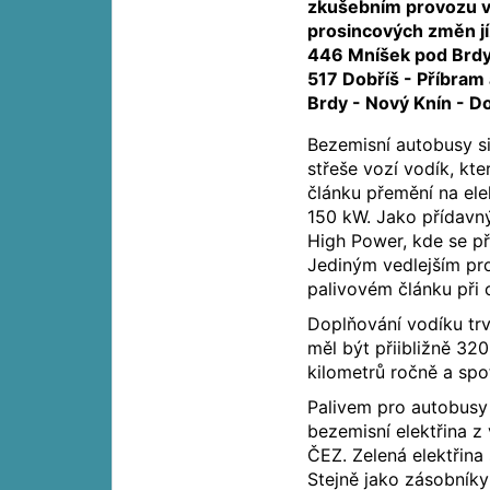
zkušebním provozu v
prosincových změn jí
446 Mníšek pod Brdy 
517 Dobříš - Příbram
Brdy - Nový Knín - D
Bezemisní autobusy si
střeše vozí vodík, kt
článku přemění na ele
150 kW. Jako přídavný
High Power, kde se př
Jediným vedlejším pro
palivovém článku při
Doplňování vodíku tr
měl být přiibližně 32
kilometrů ročně a spo
Palivem pro autobusy
bezemisní elektřina z
ČEZ. Zelená elektřina
Stejně jako zásobníky