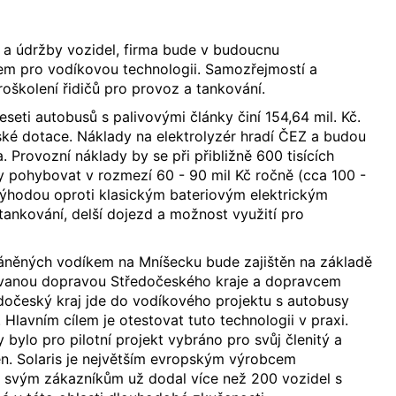
 a údržby vozidel, firma bude v budoucnu
em pro vodíkovou technologii. Samozřejmostí a
roškolení řidičů pro provoz a tankování.
seti autobusů s palivovými články činí 154,64 mil. Kč.
ské dotace. Náklady na elektrolyzér hradí ČEZ a budou
. Provozní náklady by se při přibližně 600 tisících
y pohybovat v rozmezí 60 - 90 mil Kč ročně (cca 100 -
Výhodou oproti klasickým bateriovým elektrickým
ankování, delší dojezd a možnost využití pro
něných vodíkem na Mníšecku bude zajištěn na základě
ovanou dopravou Středočeského kraje a dopravcem
dočeský kraj jde do vodíkového projektu s autobusy
. Hlavním cílem je otestovat tuto technologii v praxi.
 bylo pro pilotní projekt vybráno pro svůj členitý a
n. Solaris je největším evropským výrobcem
 svým zákazníkům už dodal více než 200 vozidel s