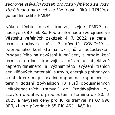
zachovat stávající rozsah provozu výměnou za vozy,
které budou na konci své životnosti
,“ říká Jiří Ptáček,
generální ředitel PMDP.
Nákup těchto deseti tramvají vyjde PMDP na
necelých 680 mil. Kč. Podle informace zveřejněné ve
Věstníku veřejných zakázek 4. 7. 2022 se cena i
termín dodávek mění: Z důvodů COVID-19 a
ozbrojeného konfliktu na Ukrajině a požadavkem
Prodávajícího na navýšení kupní ceny a prodloužení
termínu dodání tramvají v důsledku objektivně
nepředvídatelného a významného zvýšení tržních
cen klíčových materiálů, surovin, energií a pohonných
hmot, které mají zásadní dopad na kupní cenu a
termín dodání zbývajících 10 kusů obousměrných
velkokapacitních tramvají od Prodávajícího byl
uzavřen dodatek s prodloužením termínu do 30. 6.
2025 a navýšení ceny pro 10 ks tramvají na 67 990
000,-/1 ks z původních 55 010 453,- Kč/1 ks.