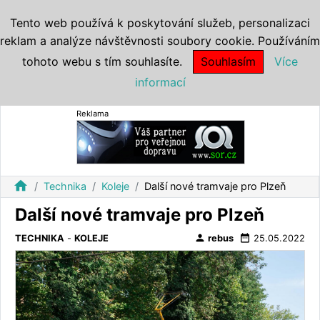
Tento web používá k poskytování služeb, personalizaci
reklam a analýze návštěvnosti soubory cookie. Používáním
tohoto webu s tím souhlasíte.
Souhlasím
Více
informací
Reklama
home
Technika
Koleje
Další nové tramvaje pro Plzeň
Další nové tramvaje pro Plzeň
person
date_range
TECHNIKA
-
KOLEJE
rebus
25.05.2022