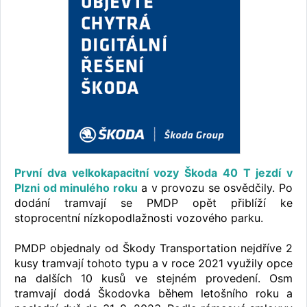
První dva velkokapacitní vozy Škoda 40 T jezdí v
Plzni od minulého roku
a v provozu se osvědčily. Po
dodání tramvají se PMDP opět přiblíží ke
stoprocentní nízkopodlažnosti vozového parku.
PMDP objednaly od Škody Transportation nejdříve 2
kusy tramvají tohoto typu a v roce 2021 využily opce
na dalších 10 kusů ve stejném provedení. Osm
tramvají dodá Škodovka během letošního roku a