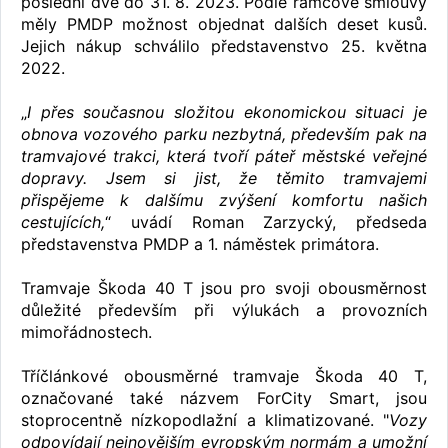
poslední dvě do 31. 8. 2023. Podle rámcové smlouvy
měly PMDP možnost objednat dalších deset kusů.
Jejich nákup schválilo představenstvo 25. května
2022.
„
I přes současnou složitou ekonomickou situaci je
obnova vozového parku nezbytná, především pak na
tramvajové trakci, která tvoří páteř městské veřejné
dopravy. Jsem si jist, že těmito tramvajemi
přispějeme k dalšímu zvýšení komfortu našich
cestujících,
“ uvádí Roman Zarzycký, předseda
představenstva PMDP a 1. náměstek primátora.
Tramvaje Škoda 40 T jsou pro svoji obousměrnost
důležité především při výlukách a provozních
mimořádnostech.
Tříčlánkové obousměrné tramvaje Škoda 40 T,
označované také názvem ForCity Smart, jsou
stoprocentně nízkopodlažní a klimatizované. "
Vozy
odpovídají nejnovějším evropským normám a umožní