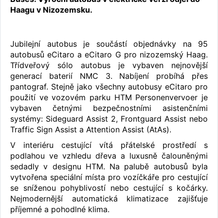
Haagu v Nizozemsku.
Jubilejní autobus je součástí objednávky na 95
autobusů eCitaro a eCitaro G pro nizozemský Haag.
Třídveřový sólo autobus je vybaven nejnovější
generací baterií NMC 3. Nabíjení probíhá přes
pantograf. Stejně jako všechny autobusy eCitaro pro
použití ve vozovém parku HTM Personenvervoer je
vybaven četnými bezpečnostními asistenčními
systémy: Sideguard Assist 2, Frontguard Assist nebo
Traffic Sign Assist a Attention Assist (AtAs).
V interiéru cestující vítá přátelské prostředí s
podlahou ve vzhledu dřeva a luxusně čalouněnými
sedadly v designu HTM. Na palubě autobusů byla
vytvořena speciální místa pro vozíčkáře pro cestující
se sníženou pohyblivostí nebo cestující s kočárky.
Nejmodernější automatická klimatizace zajišťuje
příjemné a pohodlné klima.