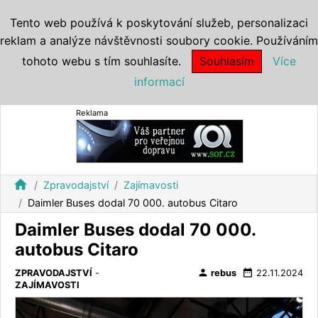
Tento web používá k poskytování služeb, personalizaci
reklam a analýze návštěvnosti soubory cookie. Používáním
tohoto webu s tím souhlasíte.
Souhlasím
Více
informací
Reklama
home
Zpravodajství
Zajímavosti
Daimler Buses dodal 70 000. autobus Citaro
Daimler Buses dodal 70 000.
autobus Citaro
person
date_range
ZPRAVODAJSTVÍ
-
rebus
22.11.2024
ZAJÍMAVOSTI