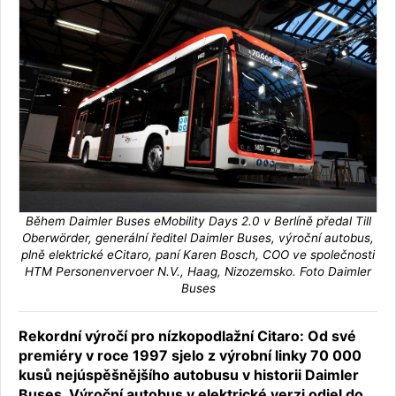
Během Daimler Buses eMobility Days 2.0 v Berlíně předal Till
Oberwörder, generální ředitel Daimler Buses, výroční autobus,
plně elektrické eCitaro, paní Karen Bosch, COO ve společnosti
HTM Personenvervoer N.V., Haag, Nizozemsko. Foto Daimler
Buses
Rekordní výročí pro nízkopodlažní Citaro: Od své
premiéry v roce 1997 sjelo z výrobní linky 70 000
kusů nejúspěšnějšího autobusu v historii Daimler
Buses. Výroční autobus v elektrické verzi odjel do