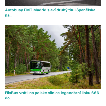
Autobusy EMT Madrid slaví druhý titul Španělska
na…
FlixBus vrátil na polské silnice legendární linku 666
do…