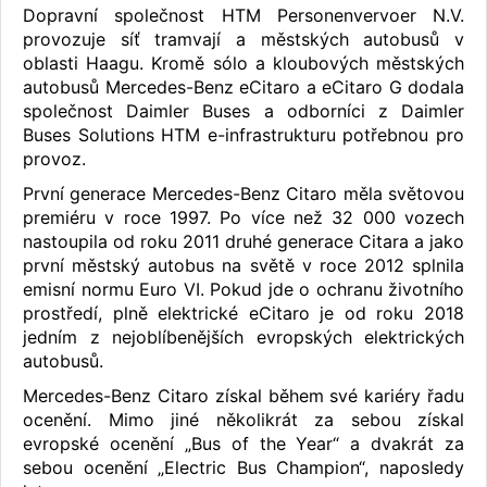
Dopravní společnost HTM Personenvervoer N.V.
provozuje síť tramvají a městských autobusů v
oblasti Haagu. Kromě sólo a kloubových městských
autobusů Mercedes-Benz eCitaro a eCitaro G dodala
společnost Daimler Buses a odborníci z Daimler
Buses Solutions HTM e-infrastrukturu potřebnou pro
provoz.
První generace Mercedes-Benz Citaro měla světovou
premiéru v roce 1997. Po více než 32 000 vozech
nastoupila od roku 2011 druhé generace Citara a jako
první městský autobus na světě v roce 2012 splnila
emisní normu Euro VI. Pokud jde o ochranu životního
prostředí, plně elektrické eCitaro je od roku 2018
jedním z nejoblíbenějších evropských elektrických
autobusů.
Mercedes-Benz Citaro získal během své kariéry řadu
ocenění. Mimo jiné několikrát za sebou získal
evropské ocenění „Bus of the Year“ a dvakrát za
sebou ocenění „Electric Bus Champion“, naposledy