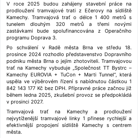
V roce 2025 budou zahájeny stavební práce na
prodloužení tramvajové trati z Ečerovy na sídliště
Kamechy. Tramvajová trať o délce 1 400 metrů s
tunelem dlouhým 320 metrů a třemi novými
zastávkami bude spolufinancována z Operačního
programu Doprava 3.
Po schválení v Radě města Brna ve středu 18.
prosince 2024 rozhodlo představenstvo Dopravního
podniku města Brna o jejím zhotoviteli. Tramvajovou
trať na Kamechy vybuduje „Společnost TT Bystrc –
Kamechy EUROVIA + TuCon + Marti Tunnel“, která
uspěla ve výběrovém řízení s nabídnutou částkou 1
842 143 177 Kč bez DPH. Přípravné práce začnou již
během ledna 2025, zkušební provoz se předpokládá
v prosinci 2027.
Tramvajová trať na Kamechy a prodloužení
nejvytíženější tramvajové linky 1 přinese rychlejší a
efektivnější propojení sídliště Kamechy s centrem
města.