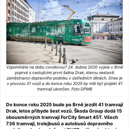
Vzpomínáte na dobu covidovou? 24. dubna 2020 vyjela v Brně
poprvé s cestujícími první šalina Drak, kterou sestavili
zaměstnanci dopravního podniku v ústředních dílnách. Dnes je
v provozu 31 vozů a do konce roku 2025 by měl být projekt 41
tramvají ukončen. Foto DPMB
Do konce roku 2025 bude po Brně jezdit 41 tramvají
Drak, letos přibyde šest vozů. Škoda Group dodá 15
obousměrných tramvají ForCity Smart 45T. Všech
736 tramvají, trolejbusů a autobusů dopravního