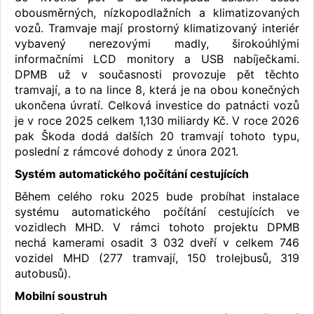
obousměrných, nízkopodlažních a klimatizovaných
vozů. Tramvaje mají prostorný klimatizovaný interiér
vybavený nerezovými madly, širokoúhlými
informačními LCD monitory a USB nabíječkami.
DPMB už v současnosti provozuje pět těchto
tramvají, a to na lince 8, která je na obou konečných
ukončena úvratí. Celková investice do patnácti vozů
je v roce 2025 celkem 1,130 miliardy Kč. V roce 2026
pak Škoda dodá dalších 20 tramvají tohoto typu,
poslední z rámcové dohody z února 2021.
Systém automatického počítání cestujících
Během celého roku 2025 bude probíhat instalace
systému automatického počítání cestujících ve
vozidlech MHD. V rámci tohoto projektu DPMB
nechá kamerami osadit 3 032 dveří v celkem 746
vozidel MHD (277 tramvají, 150 trolejbusů, 319
autobusů).
Mobilní soustruh