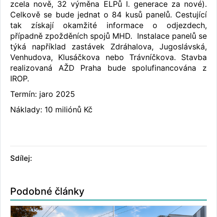
zcela nově, 32 výměna ELPů I. generace za nové).
Celkově se bude jednat o 84 kusů panelů. Cestující
tak získají okamžité informace o odjezdech,
případně zpožděních spojů MHD. Instalace panelů se
týká například zastávek Zdráhalova, Jugoslávská,
Venhudova, Klusáčkova nebo Trávníčkova. Stavba
realizovaná AŽD Praha bude spolufinancována z
IROP.
Termín: jaro 2025
Náklady: 10 miliónů Kč
Sdílej:
Podobné články