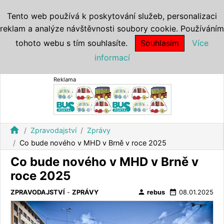
Tento web používá k poskytování služeb, personalizaci
reklam a analýze návštěvnosti soubory cookie. Používáním
tohoto webu s tím souhlasíte.
Souhlasím
Více
informací
Reklama
home
Zpravodajství
Zprávy
Co bude nového v MHD v Brně v roce 2025
Co bude nového v MHD v Brně v
roce 2025
person
date_range
ZPRAVODAJSTVÍ
-
ZPRÁVY
rebus
08.01.2025