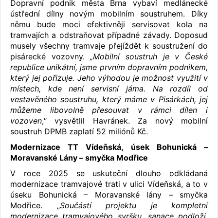
Dopravní podnik města Brna vybaví medlánecké
ústřední dílny novým mobilním soustruhem. Díky
němu bude moci efektivněji servisovat kola na
tramvajích a odstraňovat případné závady. Doposud
musely všechny tramvaje přejíždět k soustružení do
pisárecké vozovny.
„Mobilní soustruh je v České
republice unikátní, jsme prvním dopravním podnikem,
který jej pořizuje. Jeho výhodou je možnost využití v
místech, kde není servisní jáma. Na rozdíl od
vestavěného soustruhu, který máme v Pisárkách, jej
můžeme libovolně přesouvat v rámci dílen i
vozoven
,“ vysvětlil Havránek. Za nový mobilní
soustruh DPMB zaplatí 52 miliónů Kč.
Modernizace TT Vídeňská, úsek Bohunická –
Moravanské Lány – smyčka Modřice
V roce 2025 se uskuteční dlouho odkládaná
modernizace tramvajové trati v ulici Vídeňská, a to v
úseku Bohunická – Moravanské lány – smyčka
Modřice. „
Součástí projektu je kompletní
modernizace tramvajového svršku, sanace podloží,