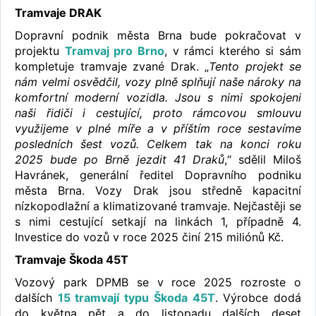
Tramvaje DRAK
Dopravní podnik města Brna bude pokračovat v
projektu
Tramvaj pro Brno
, v rámci kterého si sám
kompletuje tramvaje zvané Drak. „
Tento projekt se
nám velmi osvědčil, vozy plně splňují naše nároky na
komfortní moderní vozidla. Jsou s nimi spokojeni
naši řidiči i cestující, proto rámcovou smlouvu
využijeme v plné míře a v příštím roce sestavíme
posledních šest vozů. Celkem tak na konci roku
2025 bude po Brně jezdit 41 Draků
,“ sdělil Miloš
Havránek, generální ředitel Dopravního podniku
města Brna. Vozy Drak jsou středně kapacitní
nízkopodlažní a klimatizované tramvaje. Nejčastěji se
s nimi cestující setkají na linkách 1, případně 4.
Investice do vozů v roce 2025 činí 215 miliónů Kč.
Tramvaje Škoda 45T
Vozový park DPMB se v roce 2025 rozroste o
dalších
15 tramvají typu Škoda 45T
. Výrobce dodá
do května pět a do listopadu dalších deset