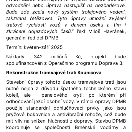
odvodnění nebo úprava nástupišť na bezbariérové.
Bude zde zcela nový systém trolejového vedení,
takzvaná řetězovka. Tyto úpravy umožní zvýšení
traťové rychlosti vozů v daném úseku a tím i
zkrácení dojezdových časů,
“ řekl Miloš Havránek,
generální ředidel DPMB.
Termín: květen–září 2025
Náklady: 342 miliónů Kč, projekt bude
spolufinancován z Operačního programu Doprava 3.
Rekonstrukce tramvajové trati Kounicova
Stavební úpravy tohoto úseku tramvajové trati jsou
nutné nejen z důvodu špatného technického stavu
kolejí, ale i panelového krytí, po kterém při
odbočování jezdí osobní vozy. V rámci opravy DPMB
použije standardní odhlučňovací prvky jako jsou
pryžové bokovnice a antivibrační rohože, což bude
mít vliv na snížení hlučnosti z dopravy. Stavbu DPMB
koordinuje se společností Brněnské vodárny a