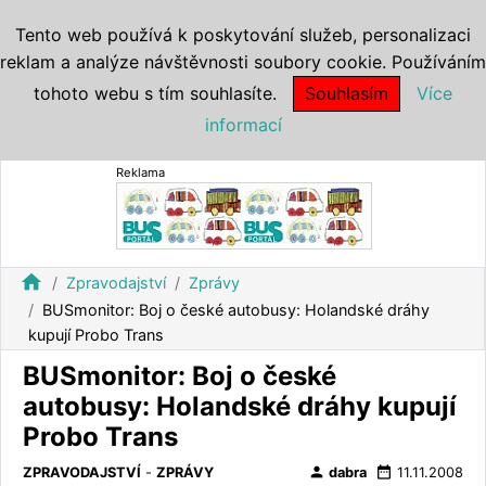
Tento web používá k poskytování služeb, personalizaci
reklam a analýze návštěvnosti soubory cookie. Používáním
tohoto webu s tím souhlasíte.
Souhlasím
Více
informací
Reklama
home
Zpravodajství
Zprávy
BUSmonitor: Boj o české autobusy: Holandské dráhy
kupují Probo Trans
BUSmonitor: Boj o české
autobusy: Holandské dráhy kupují
Probo Trans
person
date_range
ZPRAVODAJSTVÍ
-
ZPRÁVY
dabra
11.11.2008