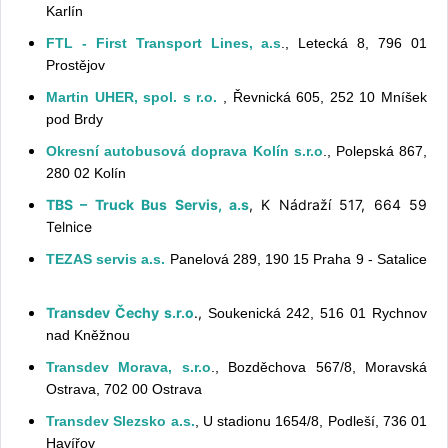
Karlín
FTL - First Transport Lines, a.s
., Letecká 8, 796 01
Prostějov
Martin UHER, spol. s r.o.
, Řevnická 605, 252 10 Mníšek
pod Brdy
Okresní autobusová doprava Kolín s.r.o
., Polepská 867,
280 02 Kolín
TBS – Truck Bus Servis, a.s
, K Nádraží 517, 664 59
Telnice
TEZAS servis a.s.
Panelová 289, 190 15 Praha 9 - Satalice
Transdev Čechy s.r.o
.,
Soukenická 242, 516 01 Rychnov
nad Kněžnou
Transdev Morava, s.r.o
., Bozděchova 567/8, Moravská
Ostrava, 702 00 Ostrava
Transdev Slezsko a.s.
, U stadionu 1654/8, Podleší, 736 01
Havířov