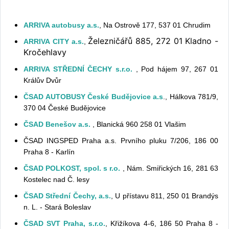
ARRIVA autobusy a.s.
, Na Ostrově 177, 537 01 Chrudim
Železničářů 885, 272 01 Kladno -
ARRIVA CITY a.s.
,
Kročehlavy
ARRIVA STŘEDNÍ ČECHY s.r.o
.
, Pod hájem 97, 267 01
Králův Dvůr
ČSAD AUTOBUSY České Budějovice a.s
., Hálkova 781/9,
370 04 České Budějovice
ČSAD Benešov a.s.
, Blanická 960 258 01 Vlašim
ČSAD INGSPED Praha a.s. Prvního pluku 7/206, 186 00
Praha 8 - Karlín
ČSAD POLKOST, spol. s r.o.
, Nám. Smiřických 16, 281 63
Kostelec nad Č. lesy
ČSAD Střední Čechy, a.s.
, U přístavu 811, 250 01 Brandýs
n. L. - Stará Boleslav
ČSAD SVT Praha, s.r.o.
, Křižíkova 4-6, 186 50 Praha 8 -