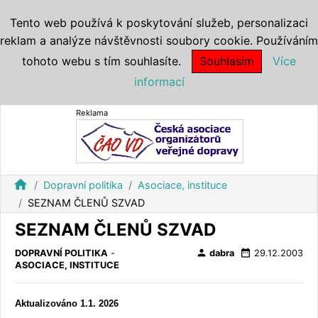
Tento web používá k poskytování služeb, personalizaci
reklam a analýze návštěvnosti soubory cookie. Používáním
tohoto webu s tím souhlasíte.
Souhlasím
Více
informací
Reklama
home
Dopravní politika
Asociace, instituce
SEZNAM ČLENŮ SZVAD
SEZNAM ČLENŮ SZVAD
person
date_range
DOPRAVNÍ POLITIKA
-
dabra
29.12.2003
ASOCIACE, INSTITUCE
Aktualizováno 1.1. 2026