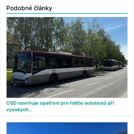
Podobné články
OSD navrhuje opatření pro řidiče autobusů při
vysokých…