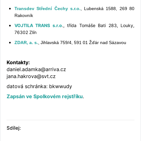
Transdev Střední Čechy s.r.o.
, Lubenská 1588, 269 80
Rakovník
VOJTILA TRANS s.r.o
., třída Tomáše Bati 283, Louky,
76302 Zlín
ZDAR, a. s.
, Jihlavská 759/4, 591 01 Žďár nad Sázavou
Kontakty:
daniel.adamka@arriva.cz
jana.hakrova@svt.cz
datová schránka: bkwwudy
Zapsán ve Spolkovém rejstříku
.
Sdílej: