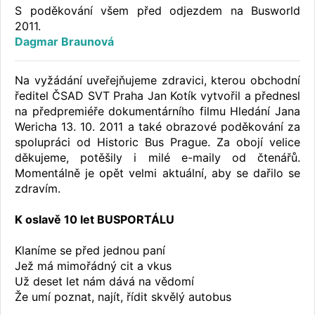
S poděkování všem před odjezdem na Busworld
2011.
Dagmar Braunová
Na vyžádání uveřejňujeme zdravici, kterou obchodní
ředitel ČSAD SVT Praha Jan Kotík vytvořil a přednesl
na předpremiéře dokumentárního filmu Hledání Jana
Wericha 13. 10. 2011 a také obrazové poděkování za
spolupráci od Historic Bus Prague. Za obojí velice
děkujeme, potěšily i milé e-maily od čtenářů.
Momentálně je opět velmi aktuální, aby se dařilo se
zdravím.
K oslavě 10 let BUSPORTÁLU
Klaníme se před jednou paní
Jež má mimořádný cit a vkus
Už deset let nám dává na vědomí
Že umí poznat, najít, řídit skvělý autobus