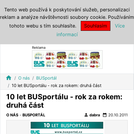
Tento web používá k poskytování služeb, personalizaci
reklam a analýze návštěvnosti soubory cookie. Používáním
tohoto webu s tím souhlasíte.
Souhlasím
Více
informací
Reklama
home
O nás
BUSportál
10 let BUSportálu - rok za rokem: druhá část
10 let BUSportálu - rok za rokem:
druhá část
person
date_range
O NÁS
-
BUSPORTÁL
dabra
20.10.2011