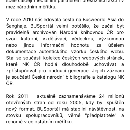
stále častěji mediálním partnerem prestižních akcí i v
mezinárodním měřítku.
V roce 2010 následovala cesta na Busweorld Asia do
Šanghaje. BUSportál velmi potěšilo, že začal být
pravidelně archivován Národní knihovnou ČR pro
svou kulturní, vzdělávací, vědeckou, výzkumnou
nebo jinou informační hodnotu za účelem
dokumentace autentického vzorku českého webu.
Stal se součástí kolekce českých webových stránek,
které NK ČR hodlá dlouhodobě uchovávat a
zpřístupňovat pro budoucí generace. Jejich záznam
je součástí České národní bibliografie a katalogu NK
ČR.
Rok 2011 - aktuálně zaznamenáváme 24 milionů
otevřených stran od roku 2005, kdy byl spuštěn
nový formát. BUSportál má stabilní návštěvnost, na
stovku spolupracovníků, věrné "předplatitele" a
renomé v celostátním měřítku.