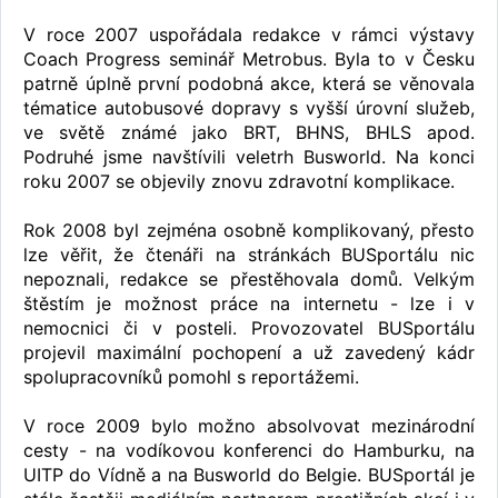
V roce 2007 uspořádala redakce v rámci výstavy
Coach Progress seminář Metrobus. Byla to v Česku
patrně úplně první podobná akce, která se věnovala
tématice autobusové dopravy s vyšší úrovní služeb,
ve světě známé jako BRT, BHNS, BHLS apod.
Podruhé jsme navštívili veletrh Busworld. Na konci
roku 2007 se objevily znovu zdravotní komplikace.
Rok 2008 byl zejména osobně komplikovaný, přesto
lze věřit, že čtenáři na stránkách BUSportálu nic
nepoznali, redakce se přestěhovala domů. Velkým
štěstím je možnost práce na internetu - lze i v
nemocnici či v posteli. Provozovatel BUSportálu
projevil maximální pochopení a už zavedený kádr
spolupracovníků pomohl s reportážemi.
V roce 2009 bylo možno absolvovat mezinárodní
cesty - na vodíkovou konferenci do Hamburku, na
UITP do Vídně a na Busworld do Belgie. BUSportál je