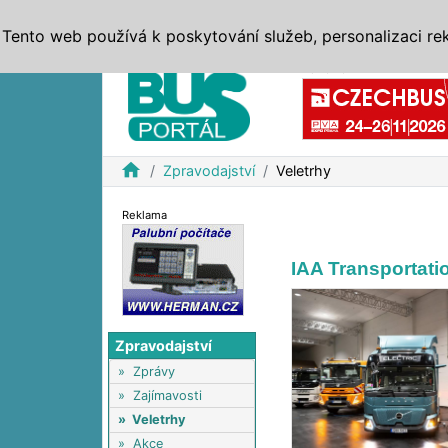
ZPRÁVY
JÍZDNÍ ŘÁDY
MHD, IDS
BUSY
SERV
Tento web používá k poskytování služeb, personalizaci re
Reklama
home
Zpravodajství
Veletrhy
Reklama
IAA Transportatio
Zpravodajství
»
Zprávy
»
Zajímavosti
»
Veletrhy
»
Akce