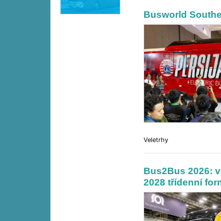
Busworld Southe
Veletrhy
Bus2Bus 2026: ví
2028 třídenní for