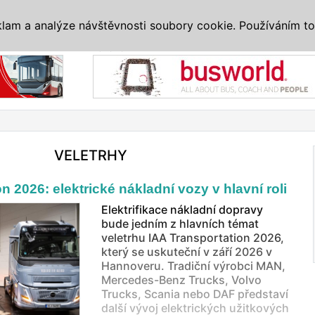
IS
ALTERNATIVY
VETERÁNI
SYSTÉMY
VELETRHY
AKCE
I
klam a analýze návštěvnosti soubory cookie. Používáním to
Reklama
VELETRHY
n 2026: elektrické nákladní vozy v hlavní roli
Elektrifikace nákladní dopravy
bude jedním z hlavních témat
veletrhu IAA Transportation 2026,
který se uskuteční v září 2026 v
Hannoveru. Tradiční výrobci MAN,
Mercedes-Benz Trucks, Volvo
Trucks, Scania nebo DAF představí
další vývoj elektrických užitkových