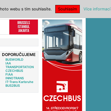
|
NSTITUCE
hoto webu s tím souhlasíte.
Souhlasím
Více informací
Reklama
DOPORUČUJEME
BUSWORLD
IAA
TRANSPORTATION
CZECHBUS
FIAA
INNOTRANS
IT-Trans Karlsruhe
BUS2BUS