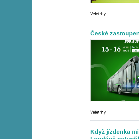
Veletrhy
České zastoupen
Veletrhy
Když jízdenka mi
Londýně potvrdi