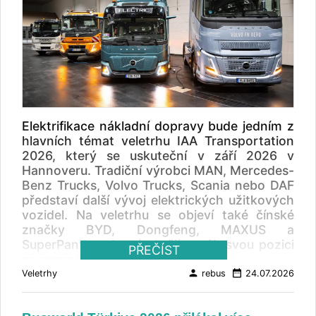
Elektrifikace nákladní dopravy bude jedním z
hlavních témat veletrhu IAA Transportation
2026, který se uskuteční v září 2026 v
Hannoveru. Tradiční výrobci MAN, Mercedes-
Benz Trucks, Volvo Trucks, Scania nebo DAF
představí další vývoj elektrických užitkových
vozidel. Na veletrhu se objeví také čínské
značky BYD, Dongfeng, MAXUS a
SuperPanther, které chtějí posílit svou pozici
PŘEČÍST
na evropském trhu.
person
date_range
Veletrhy
rebus
24.07.2026
Veletrh IAA Transportation 2026 proběhne od
15. do 20. září 2026 v Hannoveru.
Organizátoři očekávají výraznou mezinárodní