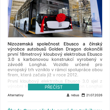
Nizozemská společnost Ebusco a čínský
výrobce autobusů Golden Dragon dokončili
první 18metrový kloubový elektrobus Ebusco
3.0 s karbonovou konstrukcí vyrobený v
závodě Longhai. Vozidlo určené pro
evropský trh vzniklo v rámci spolupráce obou
firem, která začala již v roce 2012.
První kloubový elektrobus Ebusco 3.0 sjel z
výrobní linky závodu Golden Dragon Longhai
PŘEČÍST
v čínské provincii Fujian 7. července 2026. Při
person
date_range
Alternativy
rebus
21.07.2026
slavnostním představení vozu v Xiamenu
současně společnosti podepsaly strategickou
dohodu o dalším rozvoji spolupráce. Ta se má