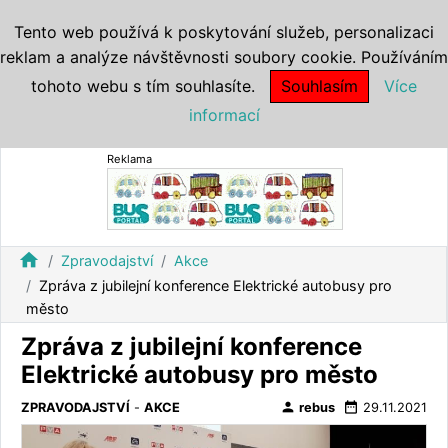
Tento web používá k poskytování služeb, personalizaci
reklam a analýze návštěvnosti soubory cookie. Používáním
tohoto webu s tím souhlasíte.
Souhlasím
Více
informací
Reklama
home
Zpravodajství
Akce
Zpráva z jubilejní konference Elektrické autobusy pro
město
Zpráva z jubilejní konference
Elektrické autobusy pro město
person
date_range
ZPRAVODAJSTVÍ
-
AKCE
rebus
29.11.2021