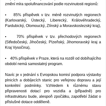
změní míra spolufinancování podle rozvinutosti regionů:
• 85% příspěvek v tzv. méně rozvinutých regionech
(Karlovarský, Ústecký, Liberecký, Královéhradecký,
Pardubický, Olomoucký, Zlínský a Moravskoslezský kraj),
• 70% příspěvek v tzv. přechodových regionech
(Středočeský, Jihočeský, Plzeňský, Jihomoravský kraj a
Kraj Vysočina),
• 40% příspěvek v Praze, která na rozdíl od dobíhajícího
období nemá samostatný program.
Navíc je v jednání s Evropskou komisí podpora výstavby
plnicích a dobíjecích stanic pro veřejnou dopravu a její
konkrétní podmínky. Vzhledem k různému stavu
připravenosti dotací pro vozidla a (případně) pro
infrastrukturu bude, alespoň zpočátku, zapotřebí žádat o
příslušné dotace odděleně.