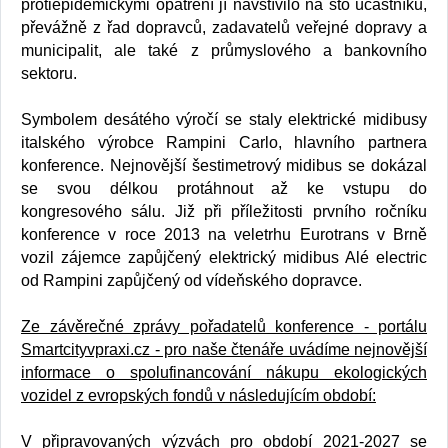
protiepidemickými opatření jí navštívilo na sto účastníků,
převážně z řad dopravců, zadavatelů veřejné dopravy a
municipalit, ale také z průmyslového a bankovního
sektoru.
Symbolem desátého výročí se staly elektrické midibusy
italského výrobce Rampini Carlo, hlavního partnera
konference. Nejnovější šestimetrový midibus se dokázal
se svou délkou protáhnout až ke vstupu do
kongresového sálu. Již při příležitosti prvního ročníku
konference v roce 2013 na veletrhu Eurotrans v Brně
vozil zájemce zapůjčený elektrický midibus Alé electric
od Rampini zapůjčený od vídeňského dopravce.
Ze závěrečné zprávy pořadatelů konference - portálu
Smartcityvpraxi.cz - pro naše čtenáře uvádíme nejnovější
informace o spolufinancování nákupu ekologických
vozidel z evropských fondů v následujícím období:
V připravovaných výzvách pro období 2021-2027 se