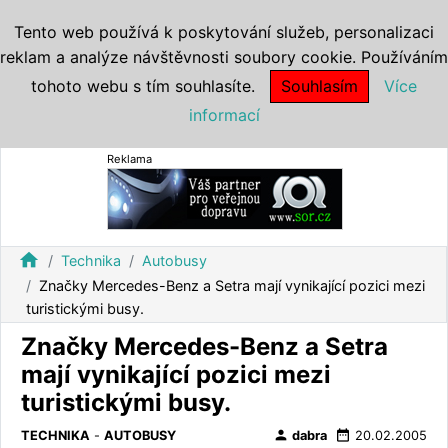
Tento web používá k poskytování služeb, personalizaci
reklam a analýze návštěvnosti soubory cookie. Používáním
tohoto webu s tím souhlasíte.
Souhlasím
Více
informací
Reklama
home
Technika
Autobusy
Značky Mercedes-Benz a Setra mají vynikající pozici mezi
turistickými busy.
Značky Mercedes-Benz a Setra
mají vynikající pozici mezi
turistickými busy.
person
date_range
TECHNIKA
-
AUTOBUSY
dabra
20.02.2005