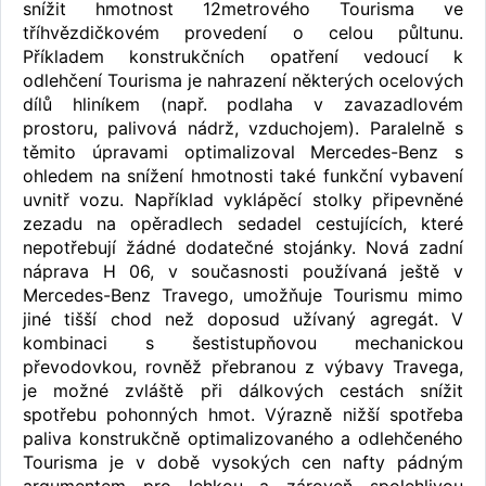
snížit hmotnost 12metrového Tourisma ve
tříhvězdičkovém provedení o celou půltunu.
Příkladem konstrukčních opatření vedoucí k
odlehčení Tourisma je nahrazení některých ocelových
dílů hliníkem (např. podlaha v zavazadlovém
prostoru, palivová nádrž, vzduchojem). Paralelně s
těmito úpravami optimalizoval Mercedes-Benz s
ohledem na snížení hmotnosti také funkční vybavení
uvnitř vozu. Například vyklápěcí stolky připevněné
zezadu na opěradlech sedadel cestujících, které
nepotřebují žádné dodatečné stojánky. Nová zadní
náprava H 06, v současnosti používaná ještě v
Mercedes-Benz Travego, umožňuje Tourismu mimo
jiné tišší chod než doposud užívaný agregát. V
kombinaci s šestistupňovou mechanickou
převodovkou, rovněž přebranou z výbavy Travega,
je možné zvláště při dálkových cestách snížit
spotřebu pohonných hmot. Výrazně nižší spotřeba
paliva konstrukčně optimalizovaného a odlehčeného
Tourisma je v době vysokých cen nafty pádným