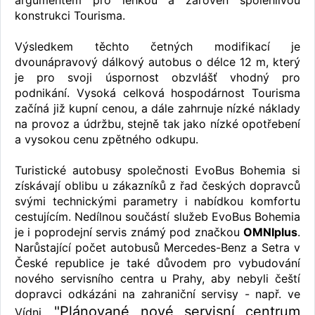
argumentem pro lehkou a zároveň spolehlivou
konstrukci Tourisma.
Výsledkem těchto četných modifikací je
dvounápravový dálkový autobus o délce 12 m, který
je pro svoji úspornost obzvlášť vhodný pro
podnikání. Vysoká celková hospodárnost Tourisma
začíná již kupní cenou, a dále zahrnuje nízké náklady
na provoz a údržbu, stejně tak jako nízké opotřebení
a vysokou cenu zpětného odkupu.
Turistické autobusy společnosti EvoBus Bohemia si
získávají oblibu u zákazníků z řad českých dopravců
svými technickými parametry i nabídkou komfortu
cestujícím. Nedílnou součástí služeb EvoBus Bohemia
je i poprodejní servis známý pod značkou
OMNIplus
.
Narůstající počet autobusů Mercedes-Benz a Setra v
České republice je také důvodem pro vybudování
nového servisního centra u Prahy, aby nebyli čeští
dopravci odkázáni na zahraniční servisy - např. ve
"Plánované nové servisní centrum
Vídni.