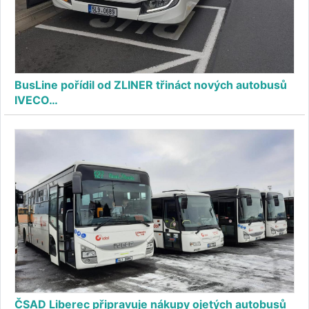
BusLine pořídil od ZLINER třináct nových autobusů
IVECO…
ČSAD Liberec připravuje nákupy ojetých autobusů