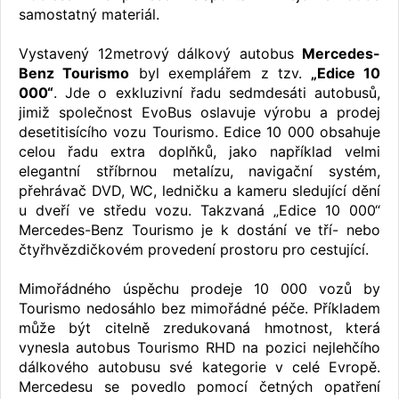
samostatný materiál.
Vystavený 12metrový dálkový autobus
Mercedes-
Benz Tourismo
byl exemplářem z tzv.
„Edice 10
000“
. Jde o exkluzivní řadu sedmdesáti autobusů,
jimiž společnost EvoBus oslavuje výrobu a prodej
desetitisícího vozu Tourismo. Edice 10 000 obsahuje
celou řadu extra doplňků, jako například velmi
elegantní stříbrnou metalízu, navigační systém,
přehrávač DVD, WC, ledničku a kameru sledující dění
u dveří ve středu vozu. Takzvaná „Edice 10 000“
Mercedes-Benz Tourismo je k dostání ve tří- nebo
čtyřhvězdičkovém provedení prostoru pro cestující.
Mimořádného úspěchu prodeje 10 000 vozů by
Tourismo nedosáhlo bez mimořádné péče. Příkladem
může být citelně zredukovaná hmotnost, která
vynesla autobus Tourismo RHD na pozici nejlehčího
dálkového autobusu své kategorie v celé Evropě.
Mercedesu se povedlo pomocí četných opatření