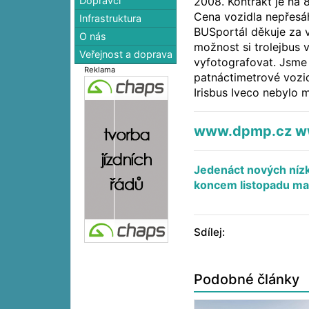
Dopravci
2008. Kontrakt je na 
Cena vozidla nepřesáhn
Infrastruktura
BUSportál děkuje za v
O nás
možnost si trolejbus 
Veřejnost a doprava
vyfotografovat. Jsme r
Reklama
patnáctimetrové vozi
Irisbus Iveco nebylo m
www.dpmp.cz
w
Jedenáct nových nízk
koncem listopadu m
Sdílej:
Podobné články