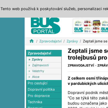
ZPRÁVY
JÍZDNÍ ŘÁDY
MHD, IDS
BUSY
SERV
Tento web používá k poskytování služeb, personalizaci re
Reklama
home
Zpravodajství
Zprávy
Zeptali jsme se
Zeptali jsme 
Zpravodajství
trolejbusů pro
»
Zprávy
»
Zajímavosti
ZPRAVODAJSTVÍ
-
ZPRÁ
»
Veletrhy
»
Akce
Z celkem osmi třínáp
Pro cestující
v pardubických ulicích
Dopravní politika
Dopravní podnik města
Pro dopravce
"Co se týká této zakáz
Technika
budou označena jako Š