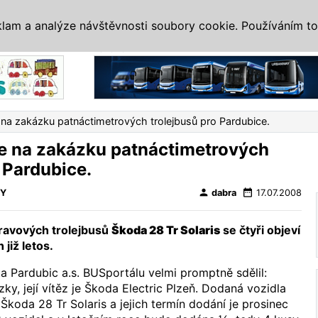
IS
ALTERNATIVY
VETERÁNI
SYSTÉMY
VELETRHY
AKCE
I
klam a analýze návštěvnosti soubory cookie. Používáním to
Reklama
 na zakázku patnáctimetrových trolejbusů pro Pardubice.
se na zakázku patnáctimetrových
 Pardubice.
person
date_range
VY
dabra
17.07.2008
ravových trolejbusů
Škoda 28 Tr Solaris
se čtyři objeví
 již letos.
 Pardubic a.s. BUSportálu velmi promptně sdělil:
ky, její vítěz je Škoda Electric Plzeň. Dodaná vozidla
koda 28 Tr Solaris a jejich termín dodání je prosinec