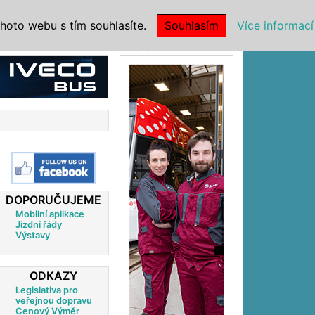
|
NSTITUCE
hoto webu s tím souhlasíte.
Souhlasím
Více informací
Reklama
DOPORUČUJEME
Mobilní aplikace
Jízdní řády
Výstavy
ODKAZY
Legislativa pro
veřejnou dopravu
Cenový Výměr