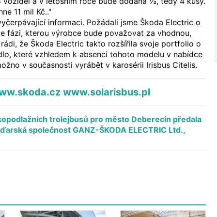
8 vozidel a v letošním roce bude dodána ½, tedy 4 kusy.
e 11 mil Kč.."
yčerpávající informaci. Požádali jsme Škoda Electric o
ve fázi, kterou výrobce bude považovat za vhodnou,
ádi, že Škoda Electric takto rozšířila svoje portfolio o
dlo, které vzhledem k absenci tohoto modelu v nabídce
ožno v současnosti vyrábět v karosérii Irisbus Citelis.
ww.skoda.cz
www.solarisbus.pl
opodlažních trolejbusů pro město Deberecín předala
aďarská společnost GANZ-ŠKODA ELECTRIC Ltd.,