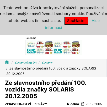
Tento web používá k poskytování služeb, personalizaci
reklam a analýze návštěvnosti soubory cookie. Používáním
tohoto webu s tím souhlasíte.
Souhlasím
Více
informací
Reklama
home
Zpravodajství
Zprávy
Ze slavnostního předání 100. vozidla značky SOLARIS
20.12.2005
Ze slavnostního předání 100.
vozidla značky SOLARIS
20.12.2005
person
date_range
ZPRAVODAJSTVÍ
-
ZPRÁVY
dabra
20.12.2005