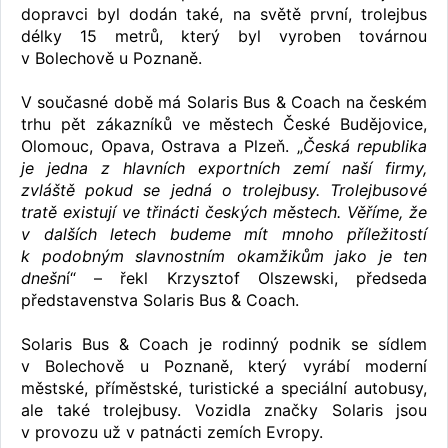
dopravci byl dodán také, na světě první, trolejbus
délky 15 metrů, který byl vyroben továrnou
v Bolechově u Poznaně.
V současné době má Solaris Bus & Coach na českém
trhu pět zákazníků ve městech České Budějovice,
Olomouc, Opava, Ostrava a Plzeň. „
Česká republika
je jedna z hlavních exportních zemí naší firmy,
zvláště pokud se jedná o trolejbusy. Trolejbusové
tratě existují ve třinácti českých městech. Věříme, že
v dalších letech budeme mít mnoho příležitostí
k podobným slavnostním okamžikům jako je ten
dnešn
í“ – řekl Krzysztof Olszewski, předseda
představenstva Solaris Bus & Coach.
Solaris Bus & Coach je rodinný podnik se sídlem
v Bolechově u Poznaně, který vyrábí moderní
městské, příměstské, turistické a speciální autobusy,
ale také trolejbusy. Vozidla značky Solaris jsou
v provozu už v patnácti zemích Evropy.