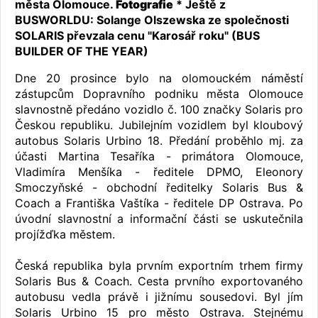
města Olomouce.
Fotografie
* Ještě z
BUSWORLDU: Solange Olszewska ze společnosti
SOLARIS převzala cenu "Karosář roku" (BUS
BUILDER OF THE YEAR)
Dne 20 prosince bylo na olomouckém náměstí
zástupcům Dopravního podniku města Olomouce
slavnostně předáno vozidlo č. 100 značky Solaris pro
Českou republiku. Jubilejním vozidlem byl kloubový
autobus Solaris Urbino 18. Předání proběhlo mj. za
účasti Martina Tesaříka - primátora Olomouce,
Vladimíra Menšíka - ředitele DPMO, Eleonory
Smoczyňské - obchodní ředitelky Solaris Bus &
Coach a Františka Vaštíka - ředitele DP Ostrava. Po
úvodní slavnostní a informační části se uskutečnila
projížďka městem.
Česká republika byla prvním exportním trhem firmy
Solaris Bus & Coach. Cesta prvního exportovaného
autobusu vedla právě i jižnímu sousedovi. Byl jím
Solaris Urbino 15 pro město Ostrava. Stejnému