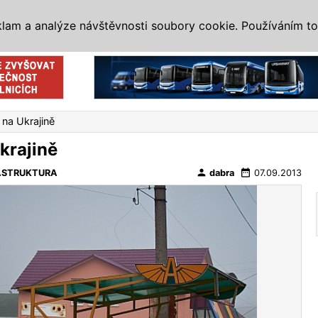
IS
ALTERNATIVY
VETERÁNI
SYSTÉMY
VELETRHY
AKCE
I
klam a analýze návštěvnosti soubory cookie. Používáním to
Reklama
na Ukrajině
krajině
person
date_range
ASTRUKTURA
dabra
07.09.2013