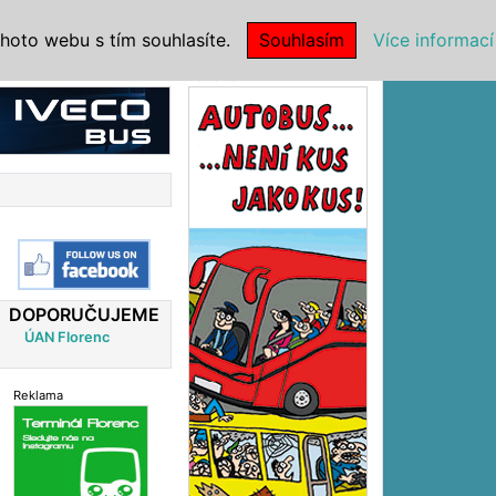
|
NSTITUCE
hoto webu s tím souhlasíte.
Souhlasím
Více informací
Reklama
DOPORUČUJEME
ÚAN Florenc
Reklama