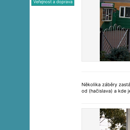
Veřejnost a doprava
Několika záběry zast
od (hačislava) a kde 