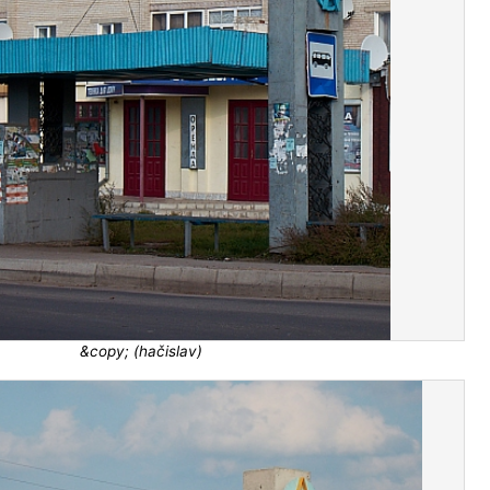
&copy; (hačislav)