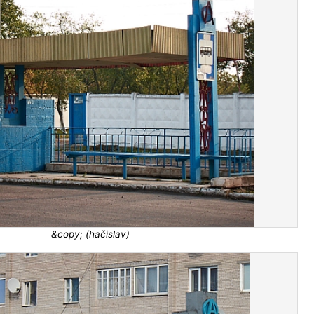
&copy; (hačislav)