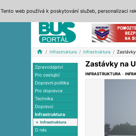
ZPRÁVY
JÍZDNÍ ŘÁDY
MHD, IDS
BUSY
SERV
Tento web používá k poskytování služeb, personalizaci re
Reklama
home
Infrastruktura
Infrastruktura
Zastávky 
Zastávky na U
Zpravodajství
INFRASTRUKTURA
-
INFR
Pro cestující
Dopravní politika
Pro dopravce
Technika
Dopravci
Infrastruktura
»
Infrastruktura
O nás