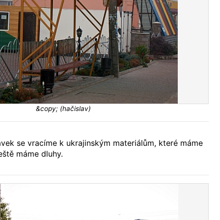
&copy; (hačislav)
ávek se vracíme k ukrajinským materiálům, které máme
ještě máme dluhy.