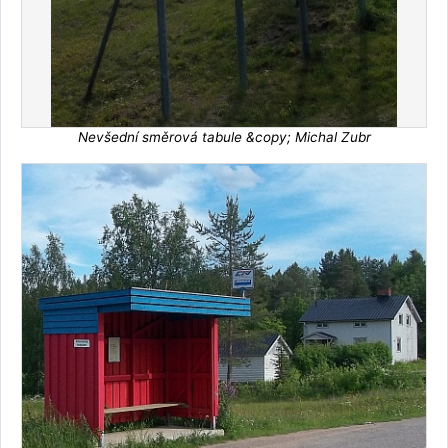
Nevšední směrová tabule &copy; Michal Zubr