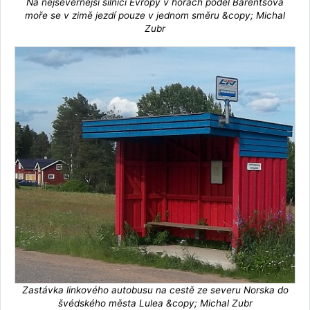
Na nejsevernější silnici Evropy v horách podél Barentsova
moře se v zimě jezdí pouze v jednom směru &copy; Michal
Zubr
Zastávka linkového autobusu na cestě ze severu Norska do
švédského města Lulea &copy; Michal Zubr