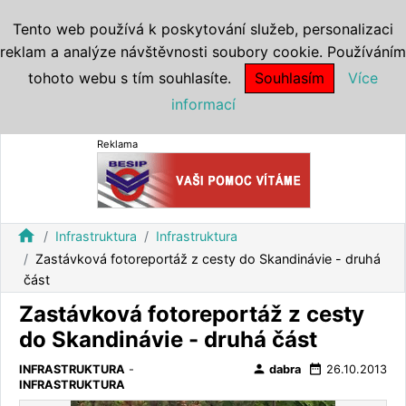
Tento web používá k poskytování služeb, personalizaci
reklam a analýze návštěvnosti soubory cookie. Používáním
tohoto webu s tím souhlasíte.
Souhlasím
Více
informací
Reklama
home
Infrastruktura
Infrastruktura
Zastávková fotoreportáž z cesty do Skandinávie - druhá
část
Zastávková fotoreportáž z cesty
do Skandinávie - druhá část
person
date_range
INFRASTRUKTURA
-
dabra
26.10.2013
INFRASTRUKTURA