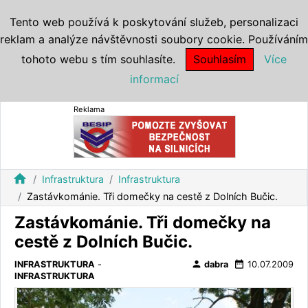
Tento web používá k poskytování služeb, personalizaci
reklam a analýze návštěvnosti soubory cookie. Používáním
tohoto webu s tím souhlasíte.
Souhlasím
Více
informací
Reklama
home
Infrastruktura
Infrastruktura
Zastávkománie. Tři domečky na cestě z Dolních Bučic.
Zastávkománie. Tři domečky na
cestě z Dolních Bučic.
person
date_range
INFRASTRUKTURA
-
dabra
10.07.2009
INFRASTRUKTURA