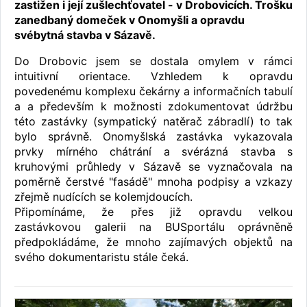
zastižen i její zušlechťovatel - v Drobovicích. Trošku
zanedbaný domeček v Onomyšli a opravdu
svébytná stavba v Sázavě.
Do Drobovic jsem se dostala omylem v rámci
intuitivní orientace. Vzhledem k opravdu
povedenému komplexu čekárny a informačních tabulí
a a především k možnosti zdokumentovat údržbu
této zastávky (sympatický natěrač zábradlí) to tak
bylo správně. Onomyšlská zastávka vykazovala
prvky mírného chátrání a svérázná stavba s
kruhovými průhledy v Sázavě se vyznačovala na
poměrně čerstvé "fasádě" mnoha podpisy a vzkazy
zřejmě nudících se kolemjdoucích.
Připomínáme, že přes již opravdu velkou
zastávkovou galerii na BUSportálu oprávněně
předpokládáme, že mnoho zajímavých objektů na
svého dokumentaristu stále čeká.