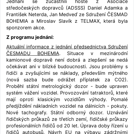
Jednání se zúčastnili hosté z Asociace
středočeských dopravců (ADSSS) Daniel Adamka a
František Neterda, Jan Medveď ze Sdružení ČESMAD
BOHEMIA a Miroslav Slavík z TELMAX, která byla
sponzorem akce.
Z programu jednání:
Aktuální informace z jednání předsednictva Sdružení
ČESMADU BOHEMIA
. Situace v mezinárodní
kamionové dopravě není dobrá a zlepšení se nedá
očekávat ani v blízké budoucnosti. Jsou problémy s
řidiči a zvyšujícími se náklady, především mýtného
(nová sazba bude odrážet příplatek za CO2).
Proběhl státní metrologický dozor - bude upraven
systém vážení vozidel. Provozování tatraktorů, které
mají oproti klasickým vozidlům výhody. Pomalé
předjíždění nákladních vozidel na dálnicích - pokuty.
Nové tachografy. Státní odborný dozor. Uznávání
řidičských průkazů ze třetích zemí, řidičské průkazy
profesionálních řidičů od 20 let. Úprava doby řízení u
řidičů autobusů. Návrh EU na výbavu zádržnými