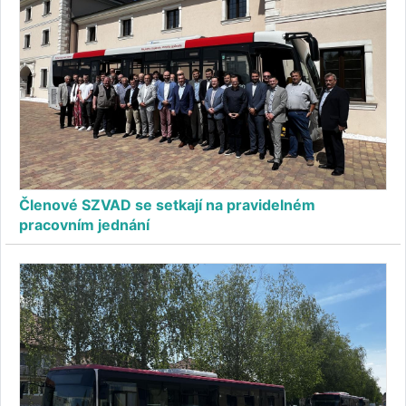
Členové SZVAD se setkají na pravidelném
pracovním jednání