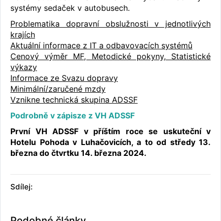
systémy sedaček v autobusech.
Problematika dopravní obslužnosti v jednotlivých
krajích
Aktuální informace z IT a odbavovacích systémů
Cenový výměr MF, Metodické pokyny, Statistické
výkazy
Informace ze Svazu dopravy
Minimální/zaručené mzdy
Vznikne technická skupina ADSSF
Podrobně v zápisze z VH ADSSF
První VH ADSSF v příštím roce se uskuteční v
Hotelu Pohoda v Luhačovicích, a to od středy 13.
března do čtvrtku 14. března 2024.
Sdílej:
Podobné články