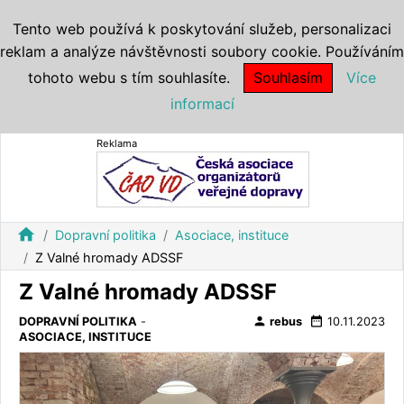
Tento web používá k poskytování služeb, personalizaci
reklam a analýze návštěvnosti soubory cookie. Používáním
tohoto webu s tím souhlasíte.
Souhlasím
Více
informací
Reklama
home
Dopravní politika
Asociace, instituce
Z Valné hromady ADSSF
Z Valné hromady ADSSF
person
date_range
DOPRAVNÍ POLITIKA
-
rebus
10.11.2023
ASOCIACE, INSTITUCE