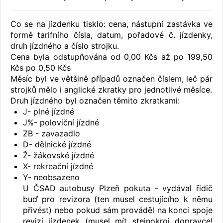
Co se na jízdenku tisklo: cena, nástupní zastávka ve
formě tarifního čísla, datum, pořadové č. jízdenky,
druh jízdného a číslo strojku.
Cena byla odstupňována od 0,00 Kčs až po 199,50
Kčs po 0,50 Kčs
Měsíc byl ve většině případů označen číslem, leč pár
strojků mělo i anglické zkratky pro jednotlivé měsíce.
Druh jízdného byl označen těmito zkratkami:
J- plné jízdné
J%- poloviční jízdné
ZB - zavazadlo
D- dělnické jízdné
Ž- žákovské jízdné
X- rekreační jízdné
Y- neobsazeno
U ČSAD autobusy Plzeň pokuta - vydával řidič
buď pro revizora (ten musel cestujícího k němu
přivést) nebo pokud sám prováděl na konci spoje
revizi jízdenek (musel mít stejnokroj dopravce!