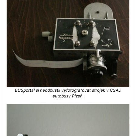
BUSportál si neodpustil vyfotografovat strojek v ČSAD
autobusy Plzeň.