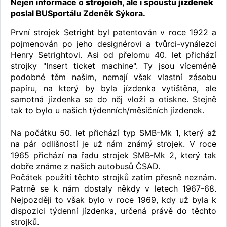
Nejen informace o
strojcích
, ale i spoustu
jízdenek
poslal BUSportálu Zdeněk Sýkora.
První strojek Setright byl patentován v roce 1922 a
pojmenován po jeho designérovi a tvůrci-vynálezci
Henry Setrightovi. Asi od přelomu 40. let přichází
strojky "Insert ticket machine". Ty jsou víceméně
podobné těm našim, nemají však vlastní zásobu
papíru, na který by byla jízdenka vytištěna, ale
samotná jízdenka se do něj vloží a otiskne. Stejně
tak to bylo u našich týdenních/měsíčních jízdenek.
Na počátku 50. let přichází typ SMB-Mk 1, který až
na pár odlišností je už nám známý strojek. V roce
1965 přichází na řadu strojek SMB-Mk 2, který tak
dobře známe z našich autobusů ČSAD.
Počátek použití těchto strojků zatím přesně neznám.
Patrně se k nám dostaly někdy v letech 1967-68.
Nejpozději to však bylo v roce 1969, kdy už byla k
dispozici týdenní jízdenka, určená právě do těchto
strojků.