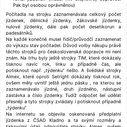
Pak byl osobou oprávněnou)
Počítadla na strojku zaznamenávala celkový počet
jízdenek, dělnické jízdenky, žákovské jízdenky,
nulové jízdenky, dále pak počet desetikorun a
padesátníků.
Na každé konečné musel řidič/průvodčí zaznamenat
do výkazu stav počítadel. Důvod volby nákupu právě
těchto strojků pro československé dopravce mi není
znám. Na trhu byly ještě strojky TIM, které dokázaly
tisknou navíc rok, linku a případně čas, ale
potisknout např. „týdenku“ nešlo. A švédské strojky
Almex, které oproti Setright dokázaly tisknout rok,
ovšem měly uvnitř ještě jednu pásku , na kterou se
zaznamenávalo jízdné, druh jízdného, nástupní
zastávka a číslo jízdenky. Tudíž odpočet šel udělat
přesněji a tyto strojky zvládaly i potisknout případně
„týdenku“
Na internetu se objevila oskenovaná předplatní
jízdenka z ČSAD Kladno a ta svými rozměry a
tiskovými údaji odpovídala strojku Almex, ovšem