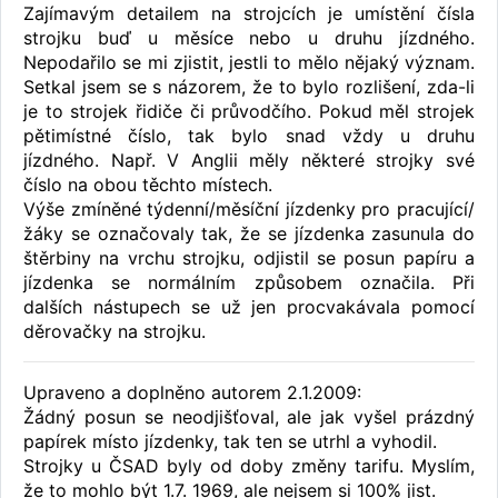
Zajímavým detailem na strojcích je umístění čísla
strojku buď u měsíce nebo u druhu jízdného.
Nepodařilo se mi zjistit, jestli to mělo nějaký význam.
Setkal jsem se s názorem, že to bylo rozlišení, zda-li
je to strojek řidiče či průvodčího. Pokud měl strojek
pětimístné číslo, tak bylo snad vždy u druhu
jízdného. Např. V Anglii měly některé strojky své
číslo na obou těchto místech.
Výše zmíněné týdenní/měsíční jízdenky pro pracující/
žáky se označovaly tak, že se jízdenka zasunula do
štěrbiny na vrchu strojku, odjistil se posun papíru a
jízdenka se normálním způsobem označila. Při
dalších nástupech se už jen procvakávala pomocí
děrovačky na strojku.
Upraveno a doplněno autorem 2.1.2009:
Žádný posun se neodjišťoval, ale jak vyšel prázdný
papírek místo jízdenky, tak ten se utrhl a vyhodil.
Strojky u ČSAD byly od doby změny tarifu. Myslím,
že to mohlo být 1.7. 1969, ale nejsem si 100% jist.