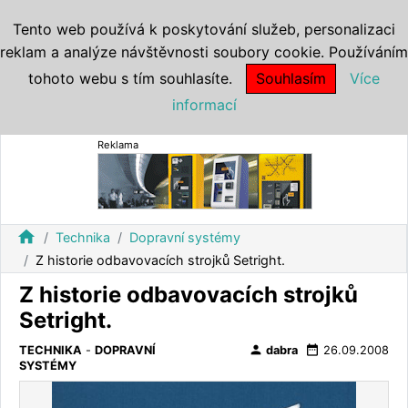
Tento web používá k poskytování služeb, personalizaci
reklam a analýze návštěvnosti soubory cookie. Používáním
tohoto webu s tím souhlasíte.
Souhlasím
Více
informací
Reklama
home
Technika
Dopravní systémy
Z historie odbavovacích strojků Setright.
Z historie odbavovacích strojků
Setright.
person
date_range
TECHNIKA
-
DOPRAVNÍ
dabra
26.09.2008
SYSTÉMY