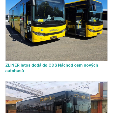
ZLINER letos dodá do CDS Náchod osm nových
autobusů