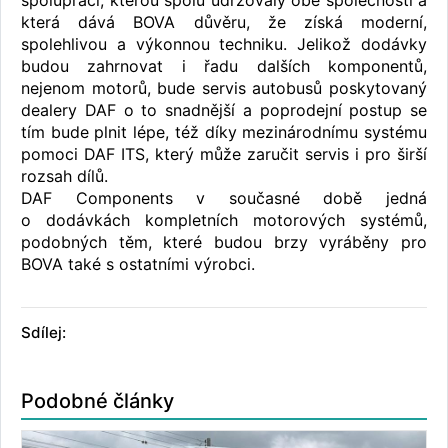
spoluprací, kterou spolu udržovaly obě společnosti a
která dává BOVA důvěru, že získá moderní,
spolehlivou a výkonnou techniku. Jelikož dodávky
budou zahrnovat i řadu dalších komponentů,
nejenom motorů, bude servis autobusů poskytovaný
dealery DAF o to snadnější a poprodejní postup se
tím bude plnit lépe, též díky mezinárodnímu systému
pomoci DAF ITS, který může zaručit servis i pro širší
rozsah dílů.
DAF Components v současné době jedná
o dodávkách kompletních motorových systémů,
podobných těm, které budou brzy vyráběny pro
BOVA také s ostatními výrobci.
Sdílej:
Podobné články