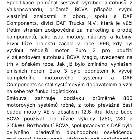
Specifikace pomáhal sestavit výrobce autobusů z
Valkenswaardu, přičemž BOVA přispěla svými
vlastními znalostmi z oboru, spolu s DAF
Components, divizí DAF Trucks N.V., která je vůči
třetím stranám zodpovědná za marketing a prodej
komponentů, jako jsou motory, nápravy a kabiny.
První fáze projektu začala v roce 1996, kdy byl
vyvinut tehdejší motor Euro 2 pro použití
v zájezdovém autobusu BOVA Magiq, uvedeném na
trh v loňském roce. Jak již bylo zmíněno, vyhlášení
emisních norem Euro 3 bylo podnětem k vývoji
kompletního motorového systému a DAF
Components se stal systémovým dodavatelem a vzal
na sebe též funkci logistickou.
Smlouva zahrnuje dodávku průměrně 800
motorových systémů ročně, z toho převážná část
budou motory XE s obsahem 12,6 litru, které bude
BOVA používat pro různé výkony (250, 280 a
315kW). Rozhodnutí BOVA, spolupracovat s DAF bylo
ovlivněno především dlouhodobou osvědčenou