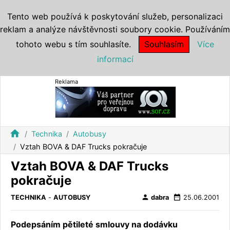
Tento web používá k poskytování služeb, personalizaci
reklam a analýze návštěvnosti soubory cookie. Používáním
tohoto webu s tím souhlasíte.
Souhlasím
Více
informací
Reklama
home
Technika
Autobusy
Vztah BOVA & DAF Trucks pokračuje
Vztah BOVA & DAF Trucks
pokračuje
person
date_range
TECHNIKA
-
AUTOBUSY
dabra
25.06.2001
Podepsáním pětileté smlouvy na dodávku