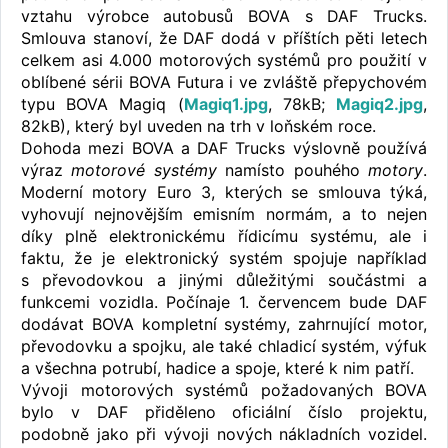
vztahu výrobce autobusů BOVA s DAF Trucks.
Smlouva stanoví, že DAF dodá v příštích pěti letech
celkem asi 4.000 motorových systémů pro použití v
oblíbené sérii BOVA Futura i ve zvláště přepychovém
typu BOVA Magiq (
Magiq1.jpg
, 78kB;
Magiq2.jpg
,
82kB), který byl uveden na trh v loňském roce.
Dohoda mezi BOVA a DAF Trucks výslovně používá
výraz
motorové systémy
namísto pouhého
motory
.
Moderní motory Euro 3, kterých se smlouva týká,
vyhovují nejnovějším emisním normám, a to nejen
díky plně elektronickému řídicímu systému, ale i
faktu, že je elektronický systém spojuje například
s převodovkou a jinými důležitými součástmi a
funkcemi vozidla. Počínaje 1. červencem bude DAF
dodávat BOVA kompletní systémy, zahrnující motor,
převodovku a spojku, ale také chladicí systém, výfuk
a všechna potrubí, hadice a spoje, které k nim patří.
Vývoji motorových systémů požadovaných BOVA
bylo v DAF přiděleno oficiální číslo projektu,
podobně jako při vývoji nových nákladních vozidel.