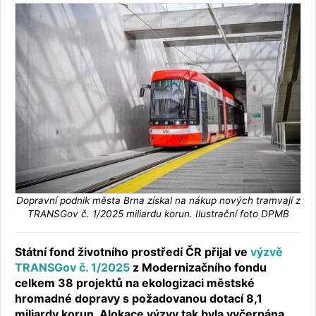
Dopravní podnik města Brna získal na nákup nových tramvají z
TRANSGov č. 1/2025 miliardu korun. Ilustrační foto DPMB
Státní fond životního prostředí ČR přijal ve
výzvě
TRANSGov č. 1/2025
z Modernizačního fondu
celkem 38 projektů na ekologizaci městské
hromadné dopravy s požadovanou dotací 8,1
miliardy korun. Alokace výzvy tak byla vyčerpána,