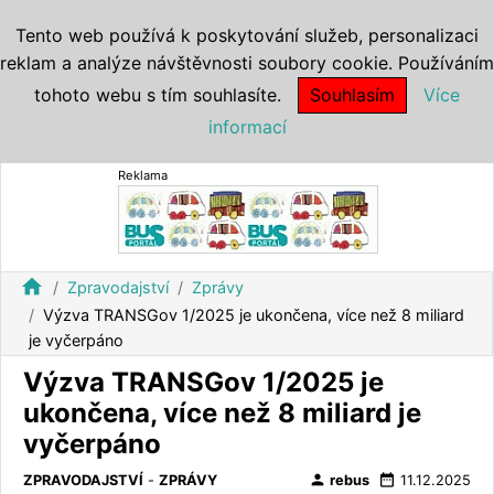
Tento web používá k poskytování služeb, personalizaci
reklam a analýze návštěvnosti soubory cookie. Používáním
tohoto webu s tím souhlasíte.
Souhlasím
Více
informací
Reklama
home
Zpravodajství
Zprávy
Výzva TRANSGov 1/2025 je ukončena, více než 8 miliard
je vyčerpáno
Výzva TRANSGov 1/2025 je
ukončena, více než 8 miliard je
vyčerpáno
person
date_range
ZPRAVODAJSTVÍ
-
ZPRÁVY
rebus
11.12.2025