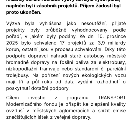
naplněn byl i zásobník projektů. Příjem žádostí byl
proto ukončen.
Výzva byla vyhlášena jako nesoutěžní, přijaté
projekty byly průběžně vyhodnocovány podle
pořadí, v jakém byly podány. Ke dni 10. prosince
2025 bylo schváleno 17 projektů za 3,9 miliardy
korun, ostatní jsou v procesu schvalování. Díky této
podpoře dopravci nahradí staré autobusy městské
hromadné dopravy na fosilní paliva za elektrobusy,
nízkopodlažní tramvaje nebo standardní či parciální
trolejbusy. Na pořízení nových ekologických vozů
mají tři a půl roku od data vydání rozhodnutí o
poskytnutí dotační podpory.
Cílem investic z programu TRANSPORT
Modernizačního fondu je přispět ke zlepšení kvality
ovzduší v městských aglomeracích a snížit emise
znečišťujících látek z veřejné dopravy.