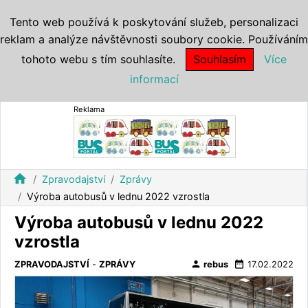
Tento web používá k poskytování služeb, personalizaci
reklam a analýze návštěvnosti soubory cookie. Používáním
tohoto webu s tím souhlasíte.
Souhlasím
Více
informací
Reklama
home
Zpravodajství
Zprávy
Výroba autobusů v lednu 2022 vzrostla
Výroba autobusů v lednu 2022
vzrostla
person
date_range
ZPRAVODAJSTVÍ
-
ZPRÁVY
rebus
17.02.2022