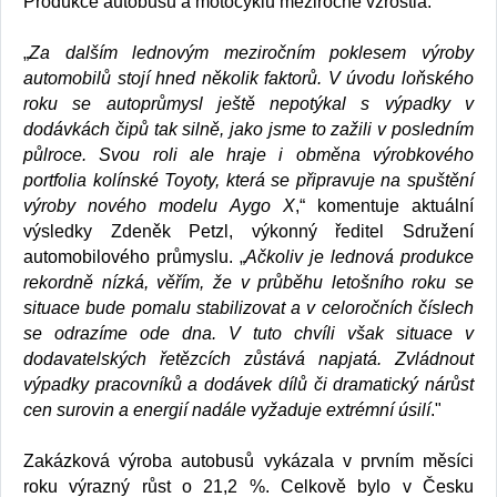
Produkce autobusů a motocyklů meziročně vzrostla.
„
Za dalším lednovým meziročním poklesem výroby
automobilů stojí hned několik faktorů. V úvodu loňského
roku se autoprůmysl ještě nepotýkal s výpadky v
dodávkách čipů tak silně, jako jsme to zažili v posledním
půlroce. Svou roli ale hraje i obměna výrobkového
portfolia kolínské Toyoty, která se připravuje na spuštění
výroby nového modelu Aygo X
,“ komentuje aktuální
výsledky Zdeněk Petzl, výkonný ředitel Sdružení
automobilového průmyslu. „
Ačkoliv je lednová produkce
rekordně nízká, věřím, že v průběhu letošního roku se
situace bude pomalu stabilizovat a v celoročních číslech
se odrazíme ode dna. V tuto chvíli však situace v
dodavatelských řetězcích zůstává napjatá. Zvládnout
výpadky pracovníků a dodávek dílů či dramatický nárůst
cen surovin a energií nadále vyžaduje extrémní úsilí
."
Zakázková výroba autobusů vykázala v prvním měsíci
roku výrazný růst o 21,2 %. Celkově bylo v Česku