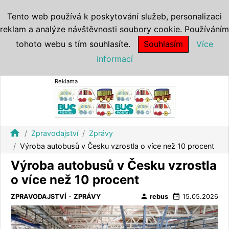
Tento web používá k poskytování služeb, personalizaci
reklam a analýze návštěvnosti soubory cookie. Používáním
tohoto webu s tím souhlasíte.
Souhlasím
Více
informací
Reklama
home
Zpravodajství
Zprávy
Výroba autobusů v Česku vzrostla o více než 10 procent
Výroba autobusů v Česku vzrostla
o více než 10 procent
person
date_range
ZPRAVODAJSTVÍ
-
ZPRÁVY
rebus
15.05.2026