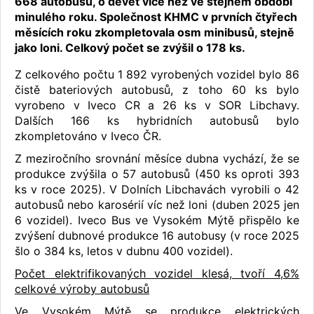
668 autobusů, o devět více než ve stejném období
minulého roku. Společnost KHMC v prvních čtyřech
měsících roku zkompletovala osm minibusů, stejně
jako loni. Celkový počet se zvýšil o 178 ks.
Z celkového počtu 1 892 vyrobených vozidel bylo 86
čistě bateriových autobusů, z toho 60 ks bylo
vyrobeno v Iveco CR a 26 ks v SOR Libchavy.
Dalších 166 ks hybridních autobusů bylo
zkompletováno v Iveco ČR.
Z meziročního srovnání měsíce dubna vychází, že se
produkce zvýšila o 57 autobusů (450 ks oproti 393
ks v roce 2025). V Dolních Libchavách vyrobili o 42
autobusů nebo karosérií víc než loni (duben 2025 jen
6 vozidel). Iveco Bus ve Vysokém Mýtě přispělo ke
zvýšení dubnové produkce 16 autobusy (v roce 2025
šlo o 384 ks, letos v dubnu 400 vozidel).
Počet elektrifikovaných vozidel klesá, tvoří 4,6%
celkové výroby autobusů
Ve Vysokém Mýtě se produkce elektrických