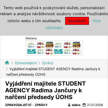
Tento web používá k poskytování služeb, personalizaci
reklam a analýze návštěvnosti soubory cookie. Používáním
tohoto webu s tím souhlasíte.
Souhlasím
Více
informací
Reklama
home
Zpravodajství
Zprávy
Vyjádření majitele STUDENT AGENCY Radima Jančury k
nařčení předsedy ÚOHS
Vyjádření majitele STUDENT
AGENCY Radima Jančury k
nařčení předsedy ÚOHS
person
date_range
ZPRAVODAJSTVÍ
-
ZPRÁVY
dabra
21.07.2008