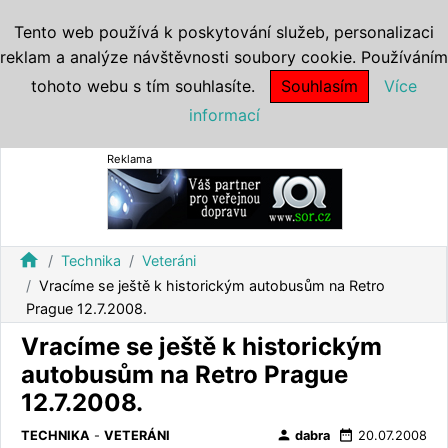
Tento web používá k poskytování služeb, personalizaci
reklam a analýze návštěvnosti soubory cookie. Používáním
tohoto webu s tím souhlasíte.
Souhlasím
Více
informací
Reklama
home
Technika
Veteráni
Vracíme se ještě k historickým autobusům na Retro
Prague 12.7.2008.
Vracíme se ještě k historickým
autobusům na Retro Prague
12.7.2008.
person
date_range
TECHNIKA
-
VETERÁNI
dabra
20.07.2008