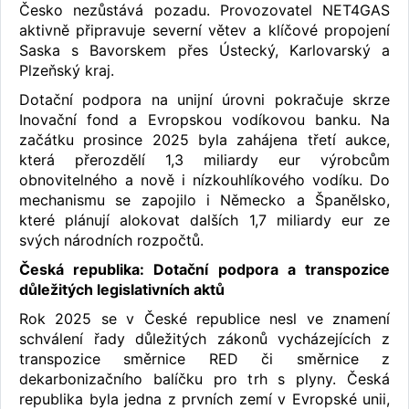
Česko nezůstává pozadu. Provozovatel NET4GAS
aktivně připravuje severní větev a klíčové propojení
Saska s Bavorskem přes Ústecký, Karlovarský a
Plzeňský kraj.
Dotační podpora na unijní úrovni pokračuje skrze
Inovační fond a Evropskou vodíkovou banku. Na
začátku prosince 2025 byla zahájena třetí aukce,
která přerozdělí 1,3 miliardy eur výrobcům
obnovitelného a nově i nízkouhlíkového vodíku. Do
mechanismu se zapojilo i Německo a Španělsko,
které plánují alokovat dalších 1,7 miliardy eur ze
svých národních rozpočtů.
Česká republika: Dotační podpora a transpozice
důležitých legislativních aktů
Rok 2025 se v České republice nesl ve znamení
schválení řady důležitých zákonů vycházejících z
transpozice směrnice RED či směrnice z
dekarbonizačního balíčku pro trh s plyny. Česká
republika byla jedna z prvních zemí v Evropské unii,