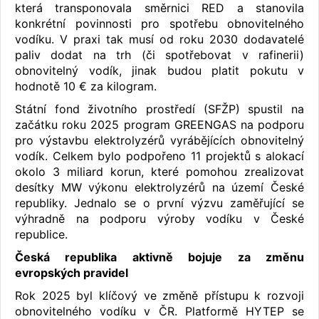
která transponovala směrnici RED a stanovila
konkrétní povinnosti pro spotřebu obnovitelného
vodíku. V praxi tak musí od roku 2030 dodavatelé
paliv dodat na trh (či spotřebovat v rafinerii)
obnovitelný vodík, jinak budou platit pokutu v
hodnotě 10 € za kilogram.
Státní fond životního prostředí (SFŽP) spustil na
začátku roku 2025 program GREENGAS na podporu
pro výstavbu elektrolyzérů vyrábějících obnovitelný
vodík. Celkem bylo podpořeno 11 projektů s alokací
okolo 3 miliard korun, které pomohou zrealizovat
desítky MW výkonu elektrolyzérů na území České
republiky. Jednalo se o první výzvu zaměřující se
výhradně na podporu výroby vodíku v České
republice.
Česká republika aktivně bojuje za změnu
evropských pravidel
Rok 2025 byl klíčový ve změně přístupu k rozvoji
obnovitelného vodíku v ČR. Platformě HYTEP se