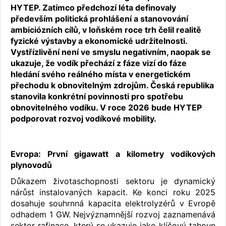
HYTEP. Zatímco předchozí léta definovaly
především politická prohlášení a stanovování
ambiciózních cílů, v loňském roce trh čelil realitě
fyzické výstavby a ekonomické udržitelnosti.
Vystřízlivění není ve smyslu negativním, naopak se
ukazuje, že vodík přechází z fáze vizí do fáze
hledání svého reálného místa v energetickém
přechodu k obnovitelným zdrojům. Česká republika
stanovila konkrétní povinnosti pro spotřebu
obnovitelného vodíku. V roce 2026 bude HYTEP
podporovat rozvoj vodíkové mobility.
Evropa: První gigawatt a kilometry vodíkových
plynovodů
Důkazem životaschopnosti sektoru je dynamický
nárůst instalovaných kapacit. Ke konci roku 2025
dosahuje souhrnná kapacita elektrolyzérů v Evropě
odhadem 1 GW. Nejvýznamnější rozvoj zaznamenává
sektor rafinace, který se ukazuje jako klíčový tahoun