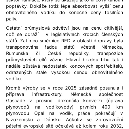
poptávky. Dokáže totiž lépe absorbovat vyšší cenu
obnovitelného vodíku do konečné ceny fosilních
paliv.
Ostatní průmyslová odvětví jsou na cenu citlivější,
což se odráží i v legislativních krocích členských
států. Zatímco směrnice RED v oblasti dopravy byla
transponována řadou států včetně Německa,
Rumunska či České republiky, transpozice
průmyslových cílů vázne. Hlavní brzdou trhu tak i
nadále zůstává nedostatek koncových spotřebitelů,
odrazených stále vysokou cenou obnovitelného
vodíku.
Kromě výroby se v roce 2025 zásadně posunula i
příprava infrastruktury. Německá společnost
Gascade v prosinci dokončila konverzi (úprava
plynovodů na vodíkovody) prvních 400 km
plynovodu Opal na vodík, práce pokračují v
Nizozemsku a Dánsku. Ačkoliv se zprovoznění
páteřní evropské sítě očekává až kolem roku 2032,