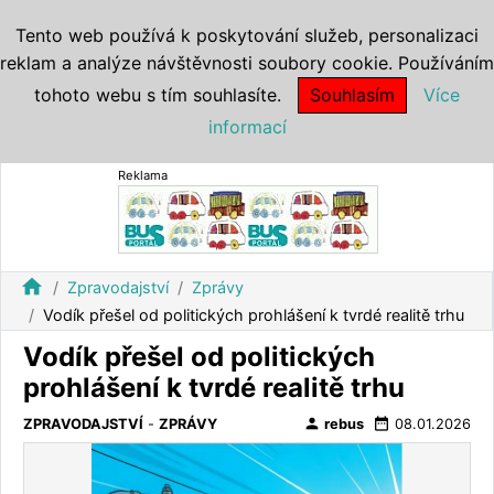
Tento web používá k poskytování služeb, personalizaci
reklam a analýze návštěvnosti soubory cookie. Používáním
tohoto webu s tím souhlasíte.
Souhlasím
Více
informací
Reklama
home
Zpravodajství
Zprávy
Vodík přešel od politických prohlášení k tvrdé realitě trhu
Vodík přešel od politických
prohlášení k tvrdé realitě trhu
person
date_range
ZPRAVODAJSTVÍ
-
ZPRÁVY
rebus
08.01.2026