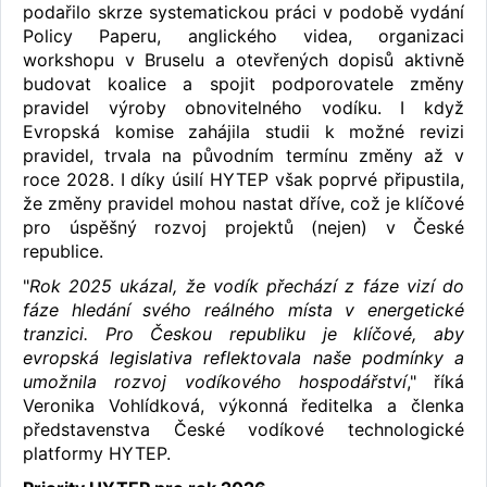
podařilo skrze systematickou práci v podobě vydání
Policy Paperu, anglického videa, organizaci
workshopu v Bruselu a otevřených dopisů aktivně
budovat koalice a spojit podporovatele změny
pravidel výroby obnovitelného vodíku. I když
Evropská komise zahájila studii k možné revizi
pravidel, trvala na původním termínu změny až v
roce 2028. I díky úsilí HYTEP však poprvé připustila,
že změny pravidel mohou nastat dříve, což je klíčové
pro úspěšný rozvoj projektů (nejen) v České
republice.
"
Rok 2025 ukázal, že vodík přechází z fáze vizí do
fáze hledání svého reálného místa v energetické
tranzici. Pro Českou republiku je klíčové, aby
evropská legislativa reflektovala naše podmínky a
umožnila rozvoj vodíkového hospodářství
," říká
Veronika Vohlídková, výkonná ředitelka a členka
představenstva České vodíkové technologické
platformy HYTEP.