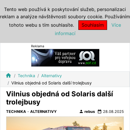
Tento web používá k poskytování služeb, personalizaci
reklam a analýze návštěvnosti soubory cookie. Používáním
tohoto webu s tím souhlasíte.
Souhlasím
Více
informací
Reklama
home
Technika
Alternativy
Vilnius objedná od Solaris další trolejbusy
Vilnius objedná od Solaris další
trolejbusy
person
date_range
TECHNIKA
-
ALTERNATIVY
rebus
28.08.2025