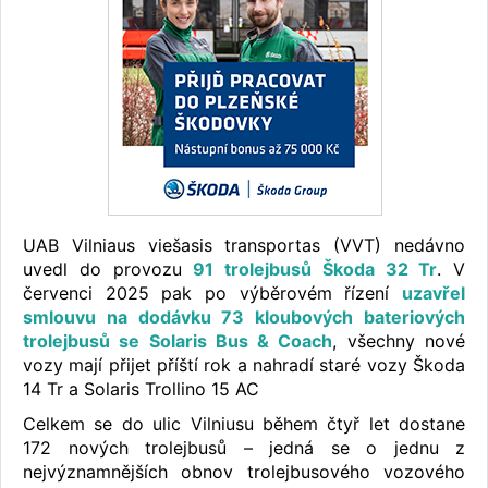
UAB Vilniaus viešasis transportas (VVT) nedávno
uvedl do provozu
91 trolejbusů Škoda 32 Tr
. V
červenci 2025 pak po výběrovém řízení
uzavřel
smlouvu na dodávku 73 kloubových bateriových
trolejbusů se Solaris Bus & Coach
, všechny nové
vozy mají přijet příští rok a nahradí staré vozy Škoda
14 Tr a Solaris Trollino 15 AC
Celkem se do ulic Vilniusu během čtyř let dostane
172 nových trolejbusů – jedná se o jednu z
nejvýznamnějších obnov trolejbusového vozového