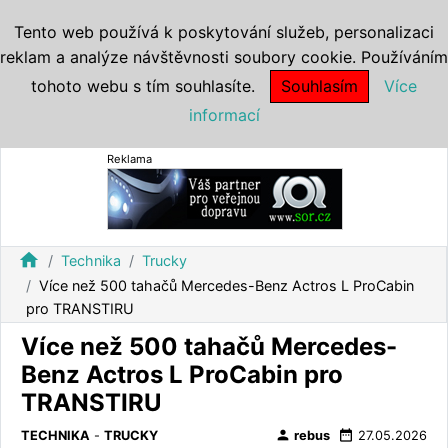
Tento web používá k poskytování služeb, personalizaci
reklam a analýze návštěvnosti soubory cookie. Používáním
tohoto webu s tím souhlasíte.
Souhlasím
Více
informací
Reklama
home
Technika
Trucky
Více než 500 tahačů Mercedes-Benz Actros L ProCabin
pro TRANSTIRU
Více než 500 tahačů Mercedes-
Benz Actros L ProCabin pro
TRANSTIRU
person
date_range
TECHNIKA
-
TRUCKY
rebus
27.05.2026