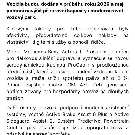
Vozidla budou dodána v průběhu roku 2026 a mají
pomoci navýšit přepravní kapacity i modernizovat
vozový park.
Klíčovými faktory pro tuto objednávku byly
efektivita, předvídatelné celkové náklady na
vlastnictví, digitální služby a pohodlí řidiče.
Model Mercedes-Benz Actros L ProCabin je určen
pro dálkovou silniční dopravu a vyznačuje se novou
aerodynamickou kabinou ProCabin s prodlouženou
přední částí, která zlepšuje proudění vzduchu kolem
vozidla a může snížit spotřebu paliva až o 3 %.
Pohon zajišťuje motor OM 471 třetí generace,
optimalizovaný pro hospodárný provoz na dlouhých
trasách.
Další úspory provozu podporují moderní asistenční
systémy, včetně Active Brake Assist 6 Plus a Active
Sideguard Assist 2. Systém Predictive Powertrain
Control pak přizpůsobuje jízdu topografii trasy a
přispívá ke snížení spotřeby.