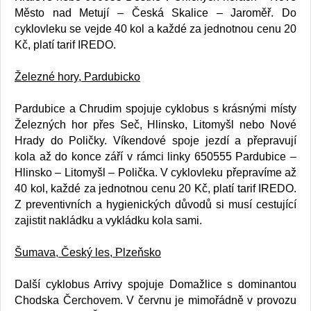
Město nad Metují – Česká Skalice – Jaroměř. Do
cyklovleku se vejde 40 kol a každé za jednotnou cenu 20
Kč, platí tarif IREDO.
Železné hory, Pardubicko
Pardubice a Chrudim spojuje cyklobus s krásnými místy
Železných hor přes Seč, Hlinsko, Litomyšl nebo Nové
Hrady do Poličky. Víkendové spoje jezdí a přepravují
kola až do konce září v rámci linky 650555 Pardubice –
Hlinsko – Litomyšl – Polička. V cyklovleku přepravíme až
40 kol, každé za jednotnou cenu 20 Kč, platí tarif IREDO.
Z preventivních a hygienických důvodů si musí cestující
zajistit nakládku a vykládku kola sami.
Šumava, Český les, Plzeňsko
Další cyklobus Arrivy spojuje Domažlice s dominantou
Chodska Čerchovem. V červnu je mimořádně v provozu