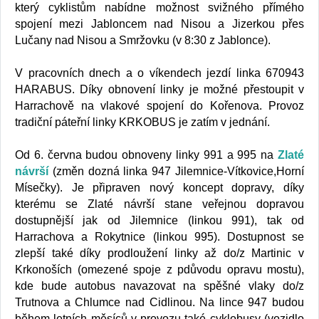
který cyklistům nabídne možnost svižného přímého
spojení mezi Jabloncem nad Nisou a Jizerkou přes
Lučany nad Nisou a Smržovku (v 8:30 z Jablonce).
V pracovních dnech a o víkendech jezdí linka 670943
HARABUS. Díky obnovení linky je možné přestoupit v
Harrachově na vlakové spojení do Kořenova. Provoz
tradiční páteřní linky KRKOBUS je zatím v jednání.
Od 6. června budou obnoveny linky 991 a 995 na
Zlaté
návrší
(změn dozná linka 947 Jilemnice-Vítkovice,Horní
Mísečky). Je připraven nový koncept dopravy, díky
kterému se Zlaté návrší stane veřejnou dopravou
dostupnější jak od Jilemnice (linkou 991), tak od
Harrachova a Rokytnice (linkou 995). Dostupnost se
zlepší také díky prodloužení linky až do/z Martinic v
Krkonoších (omezené spoje z pdůvodu opravu mostu),
kde bude autobus navazovat na spěšné vlaky do/z
Trutnova a Chlumce nad Cidlinou. Na lince 947 budou
během letních měsíců v provozu také cyklobusy (vozidlo