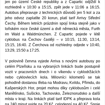
jen po území České republiky a z Capartic odjíždí k
rozhledně v 10:30 a 15:15, zpět jede v 11:06 a 16:15.
Autobus přepravuje z technických důvodů jen 5 kol a za
jeho odvoz zaplatíte 20 korun, platí tarif Arrivy Střední
Čechy. Během letních prázdnin spojí linka stejně jako v
loňském roce české území a dvě německá města, Furth
im Wald a Waldmünchen. Z Capartic pojede v létě
cyklobus na Čechov častěji – v 10:15, 11:30, 13:14,
15:15, 16:40. Z Čerchova od rozhledny odjede v 10:40,
13:29, 15:50 a 17:25.
V polovině června vyjede Arriva s novými autobusy po
celém Plzeňsku a na vybraných linkách bude postupně
vozit v pracovních dnech i o víkendu v cyklodržácích
nebo cyklovlecích kola. Milovníci kilometrů se tak
pohodlně dostanou třeba na Modravu, Kvildu, Přimdu, do
Kašperských Hor, projet mohou díky cyklobusům i celé
Manětínsko, Sušicko, Tachovsko, Železnorudsko a další
místa v kraji. Na linkách platí tarif IDPK a přeprava kola
na 240 minut vyjde na 20 Kč, celodenní na 40 Kč. Spoje