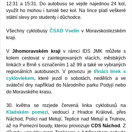
12:31 a 15:31. Do autobusu se vejde najednou 24 kol,
využít ho mohou i turisté bez kol. Na lince platí veškeré
státní slevy pro studenty i důchodce.
Všechny cyklobusy
ČSAD Vsetín
v Moravskoslezském
kraji.
V
Jihomoravském kraji
v rámci IDS JMK můžete s
kolem cestovat v zaintegrovaných vlacích, městských
linkách v Brně s označením 1 až 99 a také ve vybraných
regionálních autobusech. V provozu je
třináct linek s
cyklovlekem
, které jezdí o sobotách, nedělích a ve
sváteční dny například do Národního parku Podyjí nebo
do Moravského krasu.
30. května se rozjede červená linka cyklobusů na
Kladském pomezí
, vedoucí z Hradce Králové, přes
Náchod, Polici nad Metují, Teplice nad Metují a Trutnov,
až na Pomezní boudy, kterou provozuje
CDS Náchod
. Z