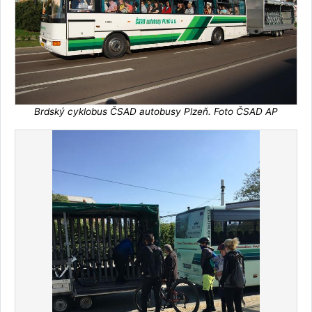
Brdský cyklobus ČSAD autobusy Plzeň. Foto ČSAD AP