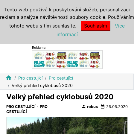
Tento web používá k poskytování služeb, personalizaci
reklam a analýze návštěvnosti soubory cookie. Používáním
tohoto webu s tím souhlasíte.
Souhlasím
Více
informací
Reklama
home
Pro cestující
Pro cestující
Velký přehled cyklobusů 2020
Velký přehled cyklobusů 2020
person
date_range
PRO CESTUJÍCÍ
-
PRO
rebus
26.06.2020
CESTUJÍCÍ