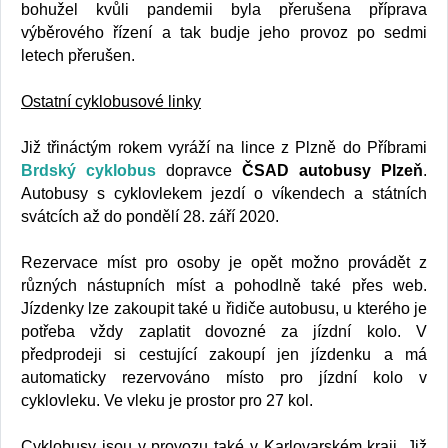
bohužel kvůli pandemii byla přerušena příprava
výběrového řízení a tak budje jeho provoz po sedmi
letech přerušen.
Ostatní cyklobusové linky
Již třináctým rokem vyráží na lince z Plzně do Příbrami
Brdský cyklobus
dopravce
ČSAD autobusy Plzeň
.
Autobusy s cyklovlekem jezdí o víkendech a státních
svátcích až do pondělí 28. září 2020.
Rezervace míst pro osoby je opět možno provádět z
různých nástupních míst a pohodlně také přes web.
Jízdenky lze zakoupit také u řidiče autobusu, u kterého je
potřeba vždy zaplatit dovozné za jízdní kolo. V
předprodeji si cestující zakoupí jen jízdenku a má
automaticky rezervováno místo pro jízdní kolo v
cyklovleku. Ve vleku je prostor pro 27 kol.
Cyklobusy jsou v provozu také v Karlovarském kraji. Již