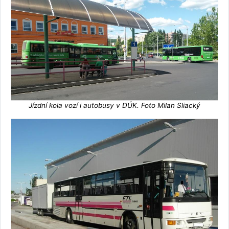
Jízdní kola vozí i autobusy v DÚK. Foto Milan Sliacký