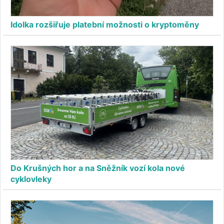
Idolka rozšiřuje platební možnosti o kryptoměny
Do Krušných hor a na Sněžník vozí kola nové
cyklovleky