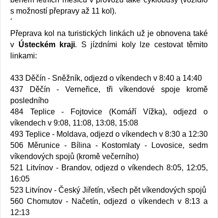
s možností přepravy až 11 kol).
´
Přeprava kol na turistických linkách už je obnovena také
v
Ústeckém kraji
. S jízdními koly lze cestovat těmito
linkami:
433 Děčín - Sněžník, odjezd o víkendech v 8:40 a 14:40
437 Děčín - Verneřice, tři víkendové spoje kromě
posledního
484 Teplice - Fojtovice (Komáří Vížka), odjezd o
víkendech v 9:08, 11:08, 13:08, 15:08
493 Teplice - Moldava, odjezd o víkendech v 8:30 a 12:30
506 Měrunice - Bílina - Kostomlaty - Lovosice, sedm
víkendových spojů (kromě večerního)
521 Litvínov - Brandov, odjezd o víkendech 8:05, 12:05,
16:05
523 Litvínov - Český Jiřetín, všech pět víkendových spojů
560 Chomutov - Načetín, odjezd o víkendech v 8:13 a
12:13