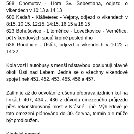
588 Chomutov - Hora Sv. Šebestiana, odjezd o
víkendech v 10:13 a 14:13
600 Kadaň - Klášeterec - Vejprty, odjezd o víkendech v
8:15, 10:15, 12:15, 14:15, 16:15 a 18:15
623 Bohušovice - Litoměřice - Lovečkovice - Verněřice,
pět víkendových spojů kromě posledního
636 Roudnice - Úštěk, odjezd o víkendech v 10:22 a
14:22
Kola vozí i autobusy s menší nástavbou, obsluhují hlavně
okolí Ústí nad Labem. Jedná se o všechny víkendové
spoje linek 451, 452. 453, 455, 456 a 457.
Zatím je až do odvolání zrušena přeprava jízdních kol na
linkách 407, 434 a 436 z důvodu omezeného průjezdu
přes rekonstruovaný most v Krásné Lípě. Výhledově je
toto omezení plánováno do 30. června, termín ale může
být prodloužen.