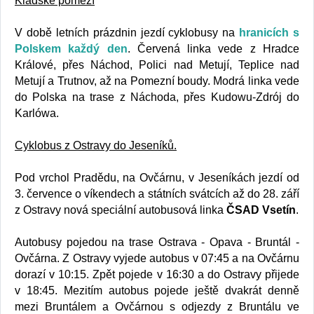
Kladské pomezí
V době letních prázdnin jezdí cyklobusy na
hranicích s
Polskem každý den
. Červená linka vede z Hradce
Králové, přes Náchod, Polici nad Metují, Teplice nad
Metují a Trutnov, až na Pomezní boudy. Modrá linka vede
do Polska na trase z Náchoda, přes Kudowu-Zdrój do
Karlówa.
Cyklobus z Ostravy do Jeseníků.
Pod vrchol Pradědu, na Ovčárnu, v Jeseníkách jezdí od
3. července o víkendech a státních svátcích až do 28. září
z Ostravy nová speciální autobusová linka
ČSAD Vsetín
.
Autobusy pojedou na trase Ostrava - Opava - Bruntál -
Ovčárna. Z Ostravy vyjede autobus v 07:45 a na Ovčárnu
dorazí v 10:15. Zpět pojede v 16:30 a do Ostravy přijede
v 18:45. Mezitím autobus pojede ještě dvakrát denně
mezi Bruntálem a Ovčárnou s odjezdy z Bruntálu ve