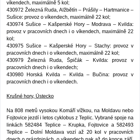
víkendech, maximálně 5 kol;
430972 Železná Ruda, Alžbětín – Prášily – Hartmanice –
Sušice: provoz o víkendech, maximálně 22 kol;
430974 Sušice – Kašperské Hory – Modrava – Kvilda:
provoz v pracovních dnech i o víkendech, maximálně 22
kol;
430975 Sušice – Kašperské Hory – Stachy: provoz v
pracovních dnech i o víkendech, maximálně 22 kol;
430979 Železná Ruda, Špičák – Kvilda: provoz v
pracovních dnech i o víkendech;
430980 Horská Kvilda – Kvilda – Bučina: provoz v
pracovních dnech i o víkendech.
Krušné hory, Ústecko
Na 808 metrů vysokou Komáří vížkou, na Moldavu nebo
Fojtovice jezdí i letos cyklobus z Teplic. Vybrané spoje na
linkách 582484 Teplice – Krupka, Fojtovice a 582493
Teplice – Dolní Moldava vozí až 20 kol v pracovních
dnech o prázdninách, o víkendech pak až do konce září,