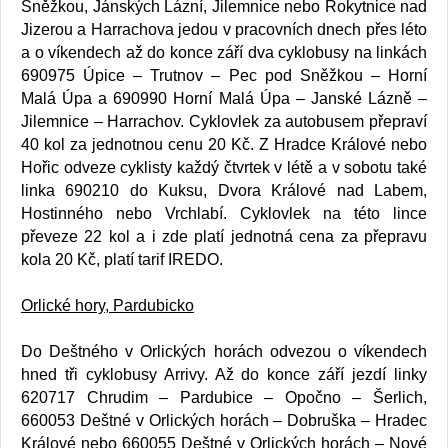
Sněžkou, Jánských Lázní, Jilemnice nebo Rokytnice nad
Jizerou a Harrachova jedou v pracovních dnech přes léto
a o víkendech až do konce září dva cyklobusy na linkách
690975 Úpice – Trutnov – Pec pod Sněžkou – Horní
Malá Úpa a 690990 Horní Malá Úpa – Janské Lázně –
Jilemnice – Harrachov. Cyklovlek za autobusem přepraví
40 kol za jednotnou cenu 20 Kč. Z Hradce Králové nebo
Hořic odveze cyklisty každý čtvrtek v létě a v sobotu také
linka 690210 do Kuksu, Dvora Králové nad Labem,
Hostinného nebo Vrchlabí. Cyklovlek na této lince
převeze 22 kol a i zde platí jednotná cena za přepravu
kola 20 Kč, platí tarif IREDO.
Orlické hory, Pardubicko
Do Deštného v Orlických horách odvezou o víkendech
hned tři cyklobusy Arrivy. Až do konce září jezdí linky
620717 Chrudim – Pardubice – Opočno – Šerlich,
660053 Deštné v Orlických horách – Dobruška – Hradec
Králové nebo 660055 Deštné v Orlických horách – Nové