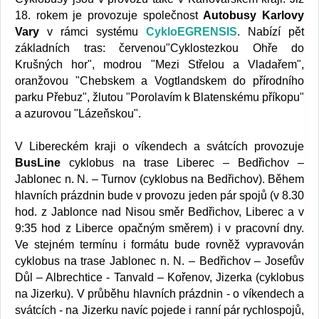
18. rokem je provozuje společnost
Autobusy Karlovy
Vary
v rámci systému
CykloEGRENSIS
. Nabízí pět
základních tras: červenou"Cyklostezkou Ohře do
Krušných hor", modrou "Mezi Střelou a Vladařem",
oranžovou "Chebskem a Vogtlandskem do přírodního
parku Přebuz", žlutou "Porolavím k Blatenskému příkopu"
a azurovou "Lázeňskou".
V Libereckém kraji o víkendech a svátcích provozuje
BusLine
cyklobus na trase Liberec – Bedřichov –
Jablonec n. N. – Turnov (cyklobus na Bedřichov). Během
hlavních prázdnin bude v provozu jeden pár spojů (v 8.30
hod. z Jablonce nad Nisou směr Bedřichov, Liberec a v
9:35 hod z Liberce opačným směrem) i v pracovní dny.
Ve stejném termínu i formátu bude rovněž vypravován
cyklobus na trase Jablonec n. N. – Bedřichov – Josefův
Důl – Albrechtice - Tanvald – Kořenov, Jizerka (cyklobus
na Jizerku). V průběhu hlavních prázdnin - o víkendech a
svátcích - na Jizerku navíc pojede i ranní pár rychlospojů,