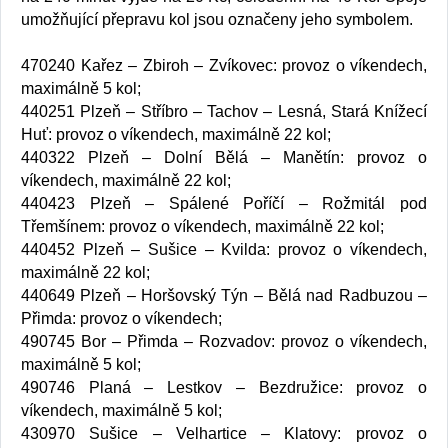
umožňující přepravu kol jsou označeny jeho symbolem.
470240 Kařez – Zbiroh – Zvíkovec: provoz o víkendech,
maximálně 5 kol;
440251 Plzeň – Stříbro – Tachov – Lesná, Stará Knížecí
Huť: provoz o víkendech, maximálně 22 kol;
440322 Plzeň – Dolní Bělá – Manětín: provoz o
víkendech, maximálně 22 kol;
440423 Plzeň – Spálené Poříčí – Rožmitál pod
Třemšínem: provoz o víkendech, maximálně 22 kol;
440452 Plzeň – Sušice – Kvilda: provoz o víkendech,
maximálně 22 kol;
440649 Plzeň – Horšovský Týn – Bělá nad Radbuzou –
Přimda: provoz o víkendech;
490745 Bor – Přimda – Rozvadov: provoz o víkendech,
maximálně 5 kol;
490746 Planá – Lestkov – Bezdružice: provoz o
víkendech, maximálně 5 kol;
430970 Sušice – Velhartice – Klatovy: provoz o