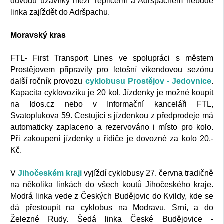
důvodu uzavírky mezi Teplicemi a Adršpachem nebude
linka zajíždět do Adršpachu.
Moravský kras
FTL- First Transport Lines ve spolupráci s městem
Prostějovem připravily pro letošní víkendovou sezónu
další ročník provozu
cyklobusu Prostějov - Jedovnice
.
Kapacita cyklovozíku je 20 kol. Jízdenky je možné koupit
na Idos.cz nebo v Informační kanceláři FTL,
Svatoplukova 59. Cestující s jízdenkou z předprodeje má
automaticky zaplaceno a rezervováno i místo pro kolo.
Při zakoupení jízdenky u řidiče je dovozné za kolo 20,-
Kč.
V
Jihočeském kraji
vyjíždí cyklobusy 27. června tradičně
na několika linkách do všech koutů Jihočeského kraje.
Modrá linka vede z Českých Budějovic do Kvildy, kde se
dá přestoupit na cyklobus na Modravu, Srní, a do
Železné Rudy. Šedá linka České Budějovice -