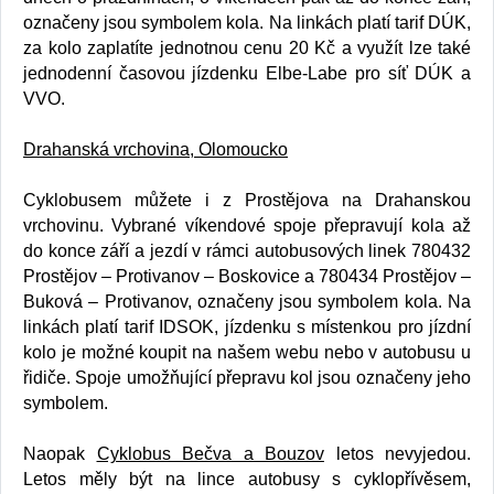
označeny jsou symbolem kola. Na linkách platí tarif DÚK,
za kolo zaplatíte jednotnou cenu 20 Kč a využít lze také
jednodenní časovou jízdenku Elbe-Labe pro síť DÚK a
VVO.
Drahanská vrchovina, Olomoucko
Cyklobusem můžete i z Prostějova na Drahanskou
vrchovinu. Vybrané víkendové spoje přepravují kola až
do konce září a jezdí v rámci autobusových linek 780432
Prostějov – Protivanov – Boskovice a 780434 Prostějov –
Buková – Protivanov, označeny jsou symbolem kola. Na
linkách platí tarif IDSOK, jízdenku s místenkou pro jízdní
kolo je možné koupit na našem webu nebo v autobusu u
řidiče. Spoje umožňující přepravu kol jsou označeny jeho
symbolem.
Naopak
Cyklobus Bečva a Bouzov
letos nevyjedou.
Letos měly být na lince autobusy s cyklopřívěsem,