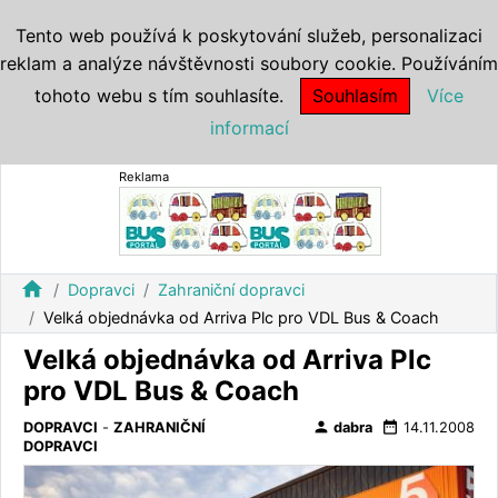
Tento web používá k poskytování služeb, personalizaci
reklam a analýze návštěvnosti soubory cookie. Používáním
tohoto webu s tím souhlasíte.
Souhlasím
Více
informací
Reklama
home
Dopravci
Zahraniční dopravci
Velká objednávka od Arriva Plc pro VDL Bus & Coach
Velká objednávka od Arriva Plc
pro VDL Bus & Coach
person
date_range
DOPRAVCI
-
ZAHRANIČNÍ
dabra
14.11.2008
DOPRAVCI