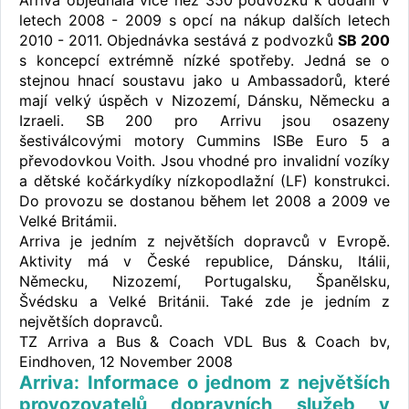
Arriva objednala více než 350 podvozků k dodání v
letech 2008 - 2009 s opcí na nákup dalších letech
2010 - 2011. Objednávka sestává z podvozků
SB 200
s koncepcí extrémně nízké spotřeby. Jedná se o
stejnou hnací soustavu jako u Ambassadorů, které
mají velký úspěch v Nizozemí, Dánsku, Německu a
Izraeli. SB 200 pro Arrivu jsou osazeny
šestiválcovými motory Cummins ISBe Euro 5 a
převodovkou Voith. Jsou vhodné pro invalidní vozíky
a dětské kočárkydíky nízkopodlažní (LF) konstrukci.
Do provozu se dostanou během let 2008 a 2009 ve
Velké Britámii.
Arriva je jedním z největších dopravců v Evropě.
Aktivity má v České republice, Dánsku, Itálii,
Německu, Nizozemí, Portugalsku, Španělsku,
Švédsku a Velké Británii. Také zde je jedním z
největších dopravců.
TZ Arriva a Bus & Coach VDL Bus & Coach bv,
Eindhoven, 12 November 2008
Arriva: Informace o jednom z největších
provozovatelů dopravních služeb v