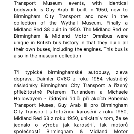
Transport Museum events, with identical
bodywork is Guy Arab III built in 1950, new to
Birmingham City Transport and now in the
collection of the Wythall Museum. Finally a
Midland Red S8 built in 1950. The Midland Red or
Birmingham & Midland Motor Omnibus were
unique in British bus history in that they build all
their own buses, including the engines. This bus is
also in the museum collection
Tři typické birminghamské autobusy, zleva
doprava. Daimler CV6G z roku 1954, vlastněný
následníky Birmingham City Transport a řízený
příležitostně Peterem Turlandem a Michaele
Hollowayem - řádnými řidiči při akcích Bohemia
Transport Musea, Guy Arab III pro Birmingham
City Transport s totožnou karosérií z roku 1950,
Midland Red S8 z roku 1950, unikátní v tom, že se
jednalo o výrobu jak karosérií, tak motorů
společností Birmingham & Midland Motor