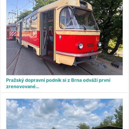
Pražský dopravní podnik si z Brna odváží první
zrenovované…