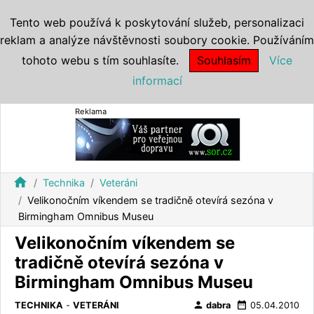
Tento web používá k poskytování služeb, personalizaci
reklam a analýze návštěvnosti soubory cookie. Používáním
tohoto webu s tím souhlasíte.
Souhlasím
Více
informací
Reklama
home
Technika
Veteráni
Velikonočním víkendem se tradičně otevírá sezóna v
Birmingham Omnibus Museu
Velikonočním víkendem se
tradičně otevírá sezóna v
Birmingham Omnibus Museu
person
date_range
TECHNIKA
-
VETERÁNI
dabra
05.04.2010