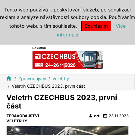
Tento web používá k poskytování služeb, personalizaci
reklam a analýze návštěvnosti soubory cookie. Používáním
tohoto webu s tím souhlasíte.
Souhlasím
Více
informací
Reklama
home
Zpravodajství
Veletrhy
Veletrh CZECHBUS 2023, první část
Veletrh CZECHBUS 2023, první
část
person
date_range
ZPRAVODAJSTVÍ
-
ertl
23.11.2023
VELETRHY