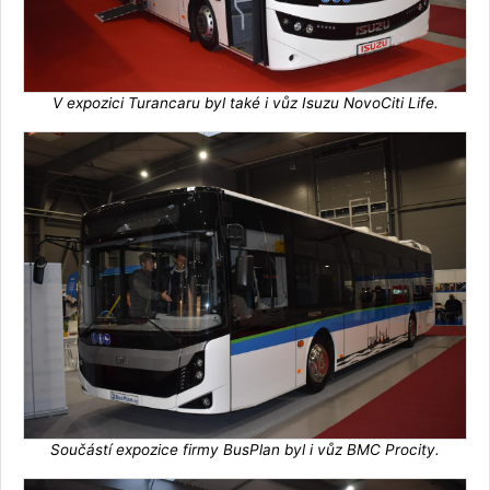
V expozici Turancaru byl také i vůz Isuzu NovoCiti Life.
Součástí expozice firmy BusPlan byl i vůz BMC Procity.