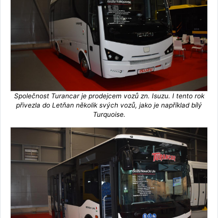
Společnost Turancar je prodejcem vozů zn. Isuzu. I tento rok
přivezla do Letňan několik svých vozů, jako je například bílý
Turquoise.