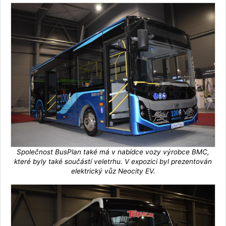
Společnost BusPlan také má v nabídce vozy výrobce BMC,
které byly také součástí veletrhu. V expozici byl prezentován
elektrický vůz Neocity EV.