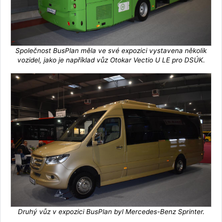
Společnost BusPlan měla ve své expozici vystavena několik
vozidel, jako je například vůz Otokar Vectio U LE pro DSÚK.
Druhý vůz v expozici BusPlan byl Mercedes-Benz Sprinter.