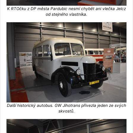
K RTOčku z DP města Pardubic nesmí chybět ani vlečka Jelcz
od stejného vlastníka.
Další historický autobus. GW Jihotrans přivezla jeden ze svých
skvostů.