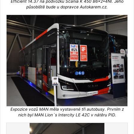
Efficient 14.37 na podvozku Scania K 450 B6x2*4NI. Jeho
působiště bude u dopravce Autokarem.cz.
Expozice vozů MAN měla vystavené tři autobusy. Prvním z
nich byl MAN Lion´s Intercity LE 42C v nátěru PID.