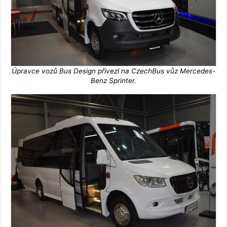
Úpravce vozů Bus Design přivezl na CzechBus vůz Mercedes-
Benz Sprinter.