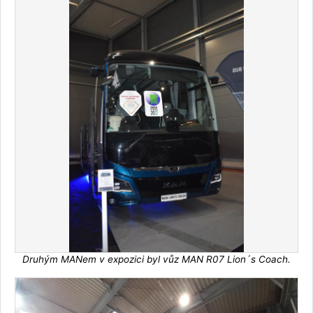
Druhým MANem v expozici byl vůz MAN R07 Lion´s Coach.