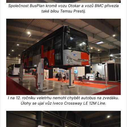
Společnost BusPlan kromě vozu Otokar a vozů BMC přivezla
také bílou Temsu Prestij.
I na 12. ročníku veletrhu nemohl chybět autobus na zvedáku.
Úlohy se ujal vůz Iveco Crossway LE 12M Line.