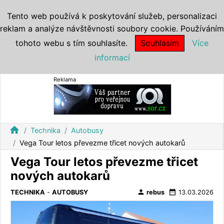
Tento web používá k poskytování služeb, personalizaci
reklam a analýze návštěvnosti soubory cookie. Používáním
tohoto webu s tím souhlasíte.
Souhlasím
Více
informací
Reklama
home
Technika
Autobusy
Vega Tour letos převezme třicet nových autokarů
Vega Tour letos převezme třicet
nových autokarů
person
date_range
TECHNIKA
-
AUTOBUSY
rebus
13.03.2026