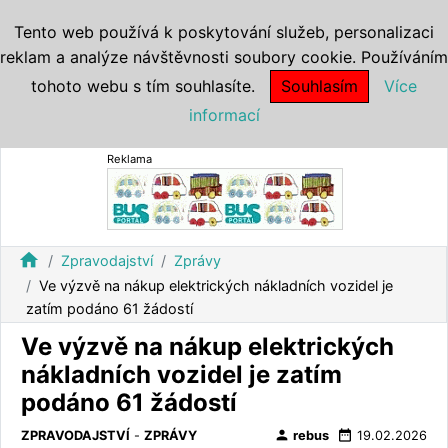
Tento web používá k poskytování služeb, personalizaci
reklam a analýze návštěvnosti soubory cookie. Používáním
tohoto webu s tím souhlasíte.
Souhlasím
Více
informací
Reklama
home
Zpravodajství
Zprávy
Ve výzvě na nákup elektrických nákladních vozidel je
zatím podáno 61 žádostí
Ve výzvě na nákup elektrických
nákladních vozidel je zatím
podáno 61 žádostí
person
date_range
ZPRAVODAJSTVÍ
-
ZPRÁVY
rebus
19.02.2026