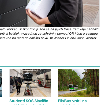
lní aplikací si zkontrolují, zda se na jejich trase tramvaje nachází
padně si balíček vyzvednou ze schránky pomocí QR kódu a vezmou
astávce ho uloží do dalšího boxu. © Wiener Linien/Simon Wöhrer
Studenti SOŠ Slavičín
FlixBus vrátil na