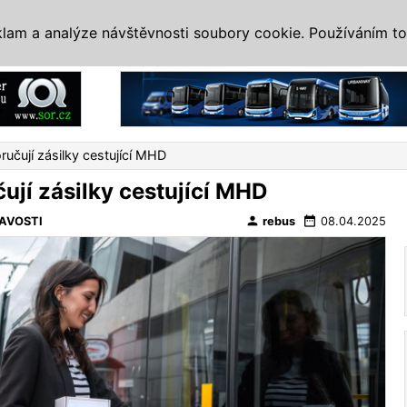
IS
ALTERNATIVY
VETERÁNI
SYSTÉMY
VELETRHY
AKCE
I
klam a analýze návštěvnosti soubory cookie. Používáním to
Reklama
ručují zásilky cestující MHD
ují zásilky cestující MHD
person
date_range
AVOSTI
rebus
08.04.2025