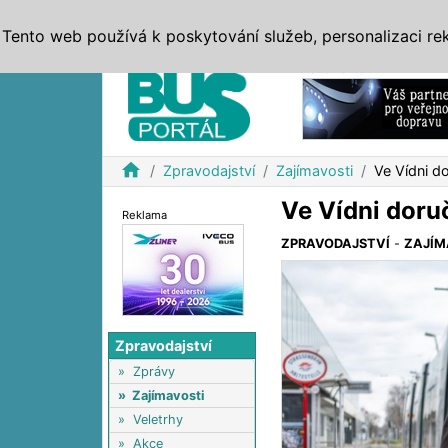
ZPRÁVY
JÍZDNÍ ŘÁDY
MHD, IDS
BUSY
SERV
Tento web používá k poskytování služeb, personalizaci re
Reklama
home
Zpravodajství
Zajímavosti
Ve Vídni do
Ve Vídni doruč
Reklama
ZPRAVODAJSTVÍ
-
ZAJÍM
Zpravodajství
»
Zprávy
»
Zajímavosti
»
Veletrhy
»
Akce