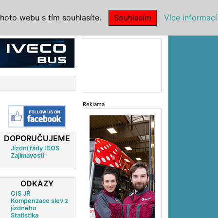
|
NSTITUCE
hoto webu s tím souhlasíte.
Souhlasím
Více informací
Reklama
Reklama
DOPORUČUJEME
Jízdní řády IDOS
Zajímavosti
ODKAZY
CIS JŘ
Kompenzace slev z
jízdného
Statistika