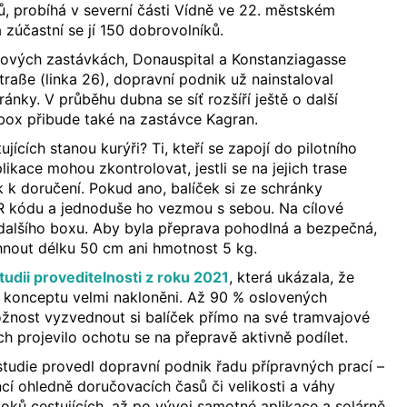
, probíhá v severní části Vídně ve 22. městském
zúčastní se jí 150 dobrovolníků.
ových zastávkách, Donauspital a Konstanziagasse
traße (linka 26), dopravní podnik už nainstaloval
ránky. V průběhu dubna se síť rozšíří ještě o další
 box přibude také na zastávce Kagran.
jících stanou kurýři? Ti, kteří se zapojí do pilotního
ikace mohou zkontrolovat, jestli se na jejich trase
k k doručení. Pokud ano, balíček si ze schránky
 kódu a jednoduše ho vezmou s sebou. Na cílové
 dalšího boxu. Aby byla přeprava pohodlná a bezpečná,
hnout délku 50 cm ani hmotnost 5 kg.
tudii proveditelnosti z roku 2021
, která ukázala, že
 konceptu velmi nakloněni. Až 90 % oslovených
ožnost vyzvednout si balíček přímo na své tramvajové
ch projevilo ochotu se na přepravě aktivně podílet.
tudie provedl dopravní podnik řadu přípravných prací –
í ohledně doručovacích časů či velikosti a váhy
toků cestujících, až po vývoj samotné aplikace a solárně