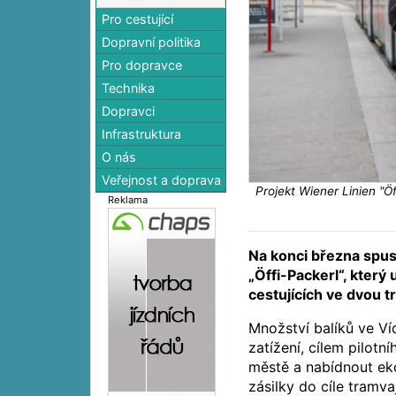
Pro cestující
Dopravní politika
Pro dopravce
Technika
Dopravci
Infrastruktura
O nás
Veřejnost a doprava
Projekt Wiener Linien "Öf
Reklama
Na konci března spus
„Öffi-Packerl“, který
cestujících ve dvou t
Množství balíků ve Víd
zatížení, cílem pilotn
městě a nabídnout ek
zásilky do cíle tramvaj