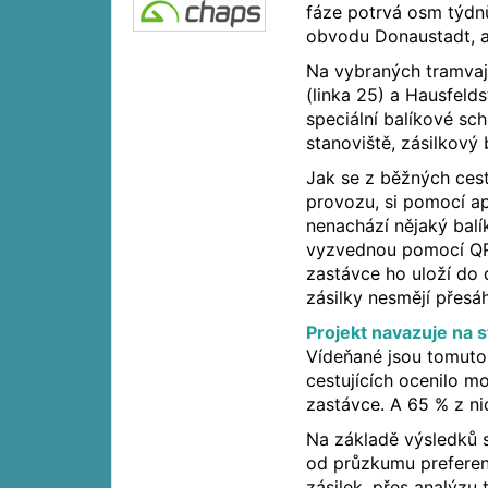
fáze potrvá osm týdnů
obvodu Donaustadt, a 
Na vybraných tramvaj
(linka 25) a Hausfelds
speciální balíkové sch
stanoviště, zásilkový
Jak se z běžných cestu
provozu, si pomocí apl
nenachází nějaký balí
vyzvednou pomocí QR
zastávce ho uloží do
zásilky nesmějí přesá
Projekt navazuje na s
Vídeňané jsou tomuto
cestujících ocenilo m
zastávce. A 65 % z ni
Na základě výsledků s
od průzkumu preferenc
zásilek, přes analýzu 