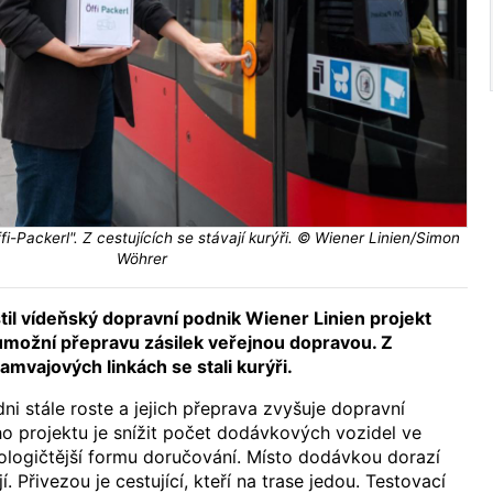
fi-Packerl". Z cestujících se stávají kurýři. © Wiener Linien/Simon
Wöhrer
til vídeňský dopravní podnik Wiener Linien projekt
 umožní přepravu zásilek veřejnou dopravou. Z
ramvajových linkách se stali kurýři.
ni stále roste a jejich přeprava zvyšuje dopravní
ího projektu je snížit počet dodávkových vozidel ve
ologičtější formu doručování. Místo dodávkou dorazí
í. Přivezou je cestující, kteří na trase jedou. Testovací