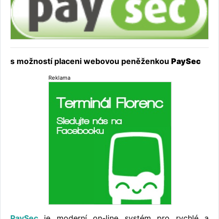
s možností placeni webovou peněženkou
PaySec
Reklama
PaySec
je moderní on-line systém pro rychlé a