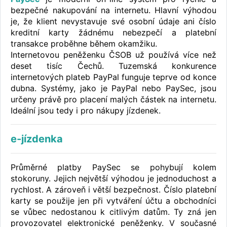
bezpečné nakupování na internetu. Hlavní výhodou
je, že klient nevystavuje své osobní údaje ani číslo
kreditní karty žádnému nebezpečí a platební
transakce proběhne během okamžiku.
Internetovou peněženku ČSOB už používá více než
deset tisíc Čechů. Tuzemská konkurence
internetových plateb PayPal funguje teprve od konce
dubna. Systémy, jako je PayPal nebo PaySec, jsou
určeny právě pro placení malých částek na internetu.
Ideální jsou tedy i pro nákupy jízdenek.
e-jízdenka
Průměrné platby PaySec se pohybují kolem
stokoruny. Jejich největší výhodou je jednoduchost a
rychlost. A zároveň i větší bezpečnost. Číslo platební
karty se použije jen při vytváření účtu a obchodníci
se vůbec nedostanou k citlivým datům. Ty zná jen
provozovatel elektronické peněženky. V současné