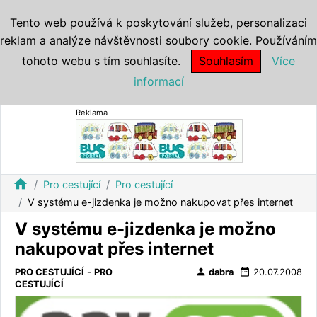
Tento web používá k poskytování služeb, personalizaci
reklam a analýze návštěvnosti soubory cookie. Používáním
tohoto webu s tím souhlasíte.
Souhlasím
Více
informací
Reklama
home
Pro cestující
Pro cestující
V systému e-jizdenka je možno nakupovat přes internet
V systému e-jizdenka je možno
nakupovat přes internet
person
date_range
PRO CESTUJÍCÍ
-
PRO
dabra
20.07.2008
CESTUJÍCÍ