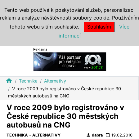
Tento web používá k poskytování služeb, personalizaci
reklam a analýze návštěvnosti soubory cookie. Používáním
tohoto webu s tím souhlasíte.
Souhlasím
Více
informací
Reklama
home
Technika
Alternativy
V roce 2009 bylo registrováno v České republice 30
městských autobusů na CNG
V roce 2009 bylo registrováno v
České republice 30 městských
autobusů na CNG
person
date_range
TECHNIKA
-
ALTERNATIVY
dabra
19.02.2010