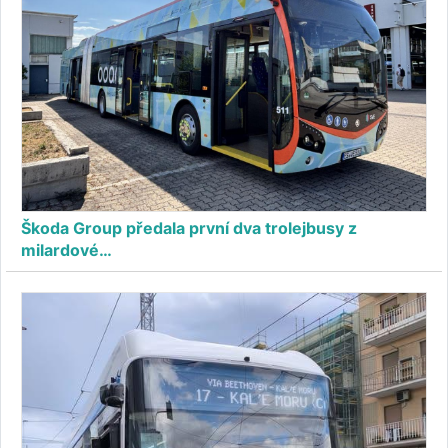
Škoda Group předala první dva trolejbusy z
milardové…