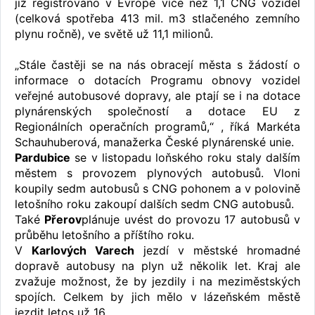
již registrováno v Evropě více než 1,1 CNG vozidel
(celková spotřeba 413 mil. m3 stlačeného zemního
plynu ročně), ve světě už 11,1 milionů.
„Stále častěji se na nás obracejí města s žádostí o
informace o dotacích Programu obnovy vozidel
veřejné autobusové dopravy, ale ptají se i na dotace
plynárenských společností a dotace EU z
Regionálních operačních programů,“ , říká Markéta
Schauhuberová, manažerka České plynárenské unie.
Pardubice
se v listopadu loňského roku staly dalším
městem s provozem plynových autobusů. Vloni
koupily sedm autobusů s CNG pohonem a v polovině
letošního roku zakoupí dalších sedm CNG autobusů.
Také
Přerov
plánuje uvést do provozu 17 autobusů v
průběhu letošního a příštího roku.
V
Karlových Varech
jezdí v městské hromadné
dopravě autobusy na plyn už několik let. Kraj ale
zvažuje možnost, že by jezdily i na meziměstských
spojích. Celkem by jich mělo v lázeňském městě
jezdit letos už 16.