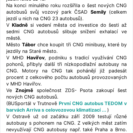
Na konci minulého roku rozšířila o šest nových CNG
autobusů svůj vozový park ČSAD
Semily
(celkem
jezdí u nich na CNG 23 autobusů).
V
Kladně
si vedení města od investice do šesti až
sedmi CNG autobusů slibuje snížení exhalací ve
městě.
Město
Tábor
chce koupit tři CNG minibusy, které by
jezdily na Staré město.
V MHD
Havířov
, podniku s tradicí využívání CNG
pohonů, přibyly další tři nízkopodlažní autobusy na
CNG. Motory na CNG tak pohánějí již padesát
procent z celkového počtu autobusů provozovaných
v MHD Havířov.
Ve
Znojmě
společnost ZDS- Psota zakoupí šest
nových CNG autobusů.
(BUSportál v Trutnově
První CNG autobus TEDOM v
barvách Arriva s celovozovou klimatizací ...
)
V Ostravě už od začátku září 2009 testují různé
autobusy s pohonem na CNG. Z velkých měst zatím
nevyužívají CNG autobusy např. také Praha a Brno.