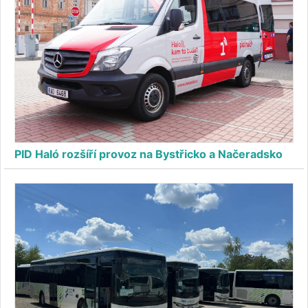
PID Haló rozšíří provoz na Bystřicko a Načeradsko