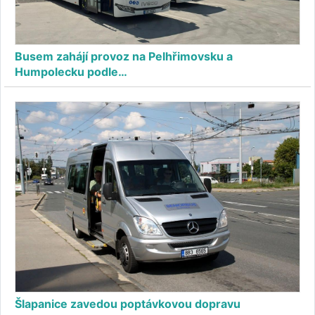
Busem zahájí provoz na Pelhřimovsku a
Humpolecku podle…
Šlapanice zavedou poptávkovou dopravu