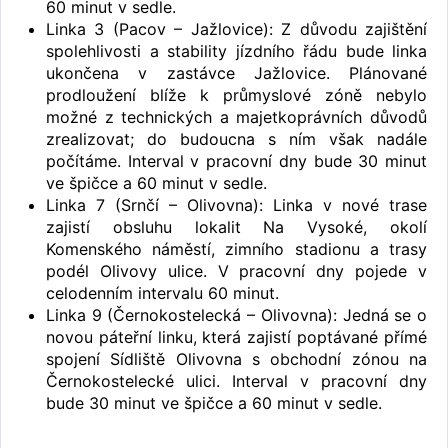
60 minut v sedle.
Linka 3 (Pacov – Jažlovice): Z důvodu zajištění
spolehlivosti a stability jízdního řádu bude linka
ukončena v zastávce Jažlovice. Plánované
prodloužení blíže k průmyslové zóně nebylo
možné z technických a majetkoprávních důvodů
zrealizovat; do budoucna s ním však nadále
počítáme. Interval v pracovní dny bude 30 minut
ve špičce a 60 minut v sedle.
Linka 7 (Srnčí – Olivovna): Linka v nové trase
zajistí obsluhu lokalit Na Vysoké, okolí
Komenského náměstí, zimního stadionu a trasy
podél Olivovy ulice. V pracovní dny pojede v
celodenním intervalu 60 minut.
Linka 9 (Černokostelecká – Olivovna): Jedná se o
novou páteřní linku, která zajistí poptávané přímé
spojení Sídliště Olivovna s obchodní zónou na
Černokostelecké ulici. Interval v pracovní dny
bude 30 minut ve špičce a 60 minut v sedle.