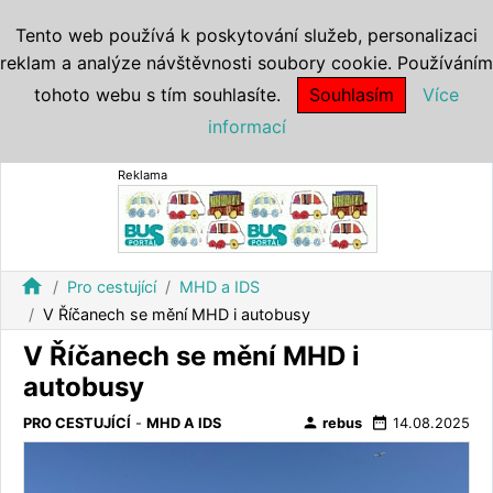
Tento web používá k poskytování služeb, personalizaci
reklam a analýze návštěvnosti soubory cookie. Používáním
tohoto webu s tím souhlasíte.
Souhlasím
Více
informací
Reklama
home
Pro cestující
MHD a IDS
V Říčanech se mění MHD i autobusy
V Říčanech se mění MHD i
autobusy
person
date_range
PRO CESTUJÍCÍ
-
MHD A IDS
rebus
14.08.2025