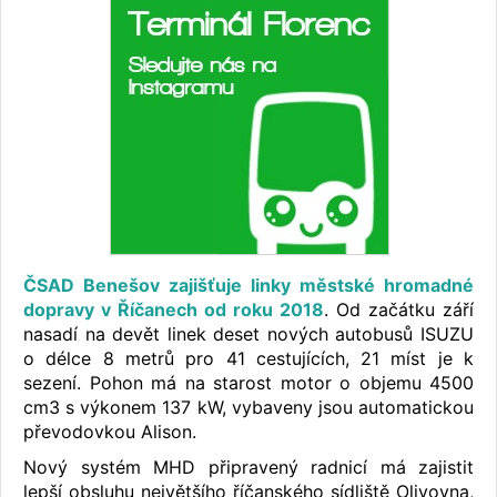
ČSAD Benešov zajišťuje linky městské hromadné
dopravy v Říčanech od roku 2018
. Od začátku září
nasadí na devět linek deset nových autobusů ISUZU
o délce 8 metrů pro 41 cestujících, 21 míst je k
sezení. Pohon má na starost motor o objemu 4500
cm3 s výkonem 137 kW, vybaveny jsou automatickou
převodovkou Alison.
Nový systém MHD připravený radnicí má zajistit
lepší obsluhu největšího říčanského sídliště Olivovna,