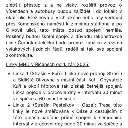
zlepšit přestup z a na vlaky, rozšířit provoz o
víkendech a autobusy budou zajíždět i do lokalit v
okolí ulic Březinova a Vrchlického nebo osy vedoucí
přes Komenského náměstí k zimnímu stadionu a po
Olivově ulici, tato místa dosud spojení neměla.
Posíleny budou školní spoje. Z důvodu rekonstrukce
ulice Černokostelecká bude provoz zahájen v režimu
výlukových jízdních řádů, raději si tak své spojení
zkontrolujte.
Linky MHD v Říčanech od 1. září 2025:
Linka 1 (Strašín – Kuří): Linka nově propojí Strašín
a Sídliště Olivovna s místní částí Kuří. Obyvatelé
Kuří a okolí hřbitova tak získají četnější spojení.
Linka pojede v pracovní dny v intervalu 30 minut
ve špičce a 60 minut v sedle.
Linka 2 (Strašín, Pastelkov – Oáza): Trasa této
linky je nově směřována k Oáze a cestujícím z
této oblasti nabídne přímé spojení k nemocnici.
Interval v pracovní dny bude 30 minut ve špičce a