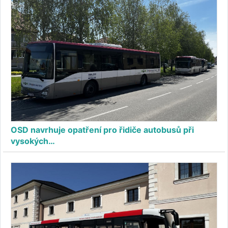
OSD navrhuje opatření pro řidiče autobusů při
vysokých…