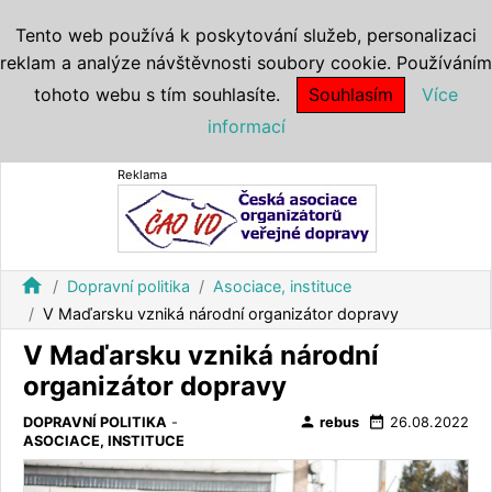
Tento web používá k poskytování služeb, personalizaci
reklam a analýze návštěvnosti soubory cookie. Používáním
tohoto webu s tím souhlasíte.
Souhlasím
Více
informací
Reklama
home
Dopravní politika
Asociace, instituce
V Maďarsku vzniká národní organizátor dopravy
V Maďarsku vzniká národní
organizátor dopravy
person
date_range
DOPRAVNÍ POLITIKA
-
rebus
26.08.2022
ASOCIACE, INSTITUCE