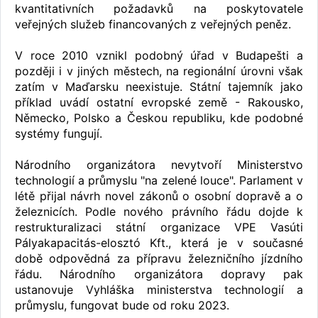
kvantitativních požadavků na poskytovatele
veřejných služeb financovaných z veřejných peněz.
V roce 2010 vznikl podobný úřad v Budapešti a
později i v jiných městech, na regionální úrovni však
zatím v Maďarsku neexistuje. Státní tajemník jako
příklad uvádí ostatní evropské země - Rakousko,
Německo, Polsko a Českou republiku, kde podobné
systémy fungují.
Národního organizátora nevytvoří Ministerstvo
technologií a průmyslu "na zelené louce". Parlament v
létě přijal návrh novel zákonů o osobní dopravě a o
železnicích. Podle nového právního řádu dojde k
restrukturalizaci státní organizace VPE Vasúti
Pályakapacitás-elosztó Kft., která je v současné
době odpovědná za přípravu železničního jízdního
řádu. Národního organizátora dopravy pak
ustanovuje Vyhláška ministerstva technologií a
průmyslu, fungovat bude od roku 2023.