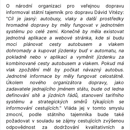
O národní organizaci pro veřejnou dopravu
informoval státní tajemník pro dopravu Dávid Vitézy:
"
Cíl je jasný: autobusy, vlaky a další prostředky
hromadné dopravy by měly fungovat v jednotném
systému po celé zemi. Konečně by měla existovat
jednotná aplikace a webové stránka, kde si budu
moci plánovat cesty autobusem a vlakem
dohromady a kupovat jízdenky buď v automatu, na
pokladně nebo v aplikaci a vyměnit jízdenku za
kombinované cesty autobusem a vlakem. Pokud má
vlak zpoždění měl by počkat návazný autobus.
Jednotné informace by měly fungovat celostátně.
Úkolem nového organizátora dopravy, jako
zadavatele jednajícího jménem státu, bude od ledna
definování sítě a jízdních řádů, stanovení tarifního
systému a strategických směrů týkajících se
informování cestujících.
" Vláda jej v tomto smyslu
zmocní, podle státního tajemníka bude také
požadovat v souladu se zájmy cestujících zvýšenou
odpovědnost za dodržování kvalitativních a