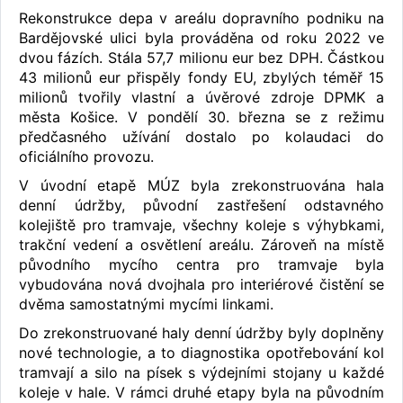
Rekonstrukce depa v areálu dopravního podniku na
Bardějovské ulici byla prováděna od roku 2022 ve
dvou fázích. Stála 57,7 milionu eur bez DPH. Částkou
43 milionů eur přispěly fondy EU, zbylých téměř 15
milionů tvořily vlastní a úvěrové zdroje DPMK a
města Košice. V pondělí 30. března se z režimu
předčasného užívání dostalo po kolaudaci do
oficiálního provozu.
V úvodní etapě MÚZ byla zrekonstruována hala
denní údržby, původní zastřešení odstavného
kolejiště pro tramvaje, všechny koleje s výhybkami,
trakční vedení a osvětlení areálu. Zároveň na místě
původního mycího centra pro tramvaje byla
vybudována nová dvojhala pro ​​interiérové čistění se
dvěma samostatnými mycími linkami.
Do zrekonstruované haly denní údržby byly doplněny
nové technologie, a to diagnostika opotřebování kol
tramvají a silo na písek s výdejními stojany u každé
koleje v hale. V rámci druhé etapy byla na původním