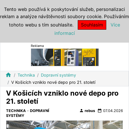
Tento web používá k poskytování služeb, personalizaci
reklam a analýze návštěvnosti soubory cookie. Používáním
tohoto webu s tím souhlasíte.
Souhlasím
Více
informací
Reklama
home
Technika
Dopravní systémy
V Košicích vzniklo nové depo pro 21. století
V Košicích vzniklo nové depo pro
21. století
person
date_range
TECHNIKA
-
DOPRAVNÍ
rebus
07.04.2026
SYSTÉMY