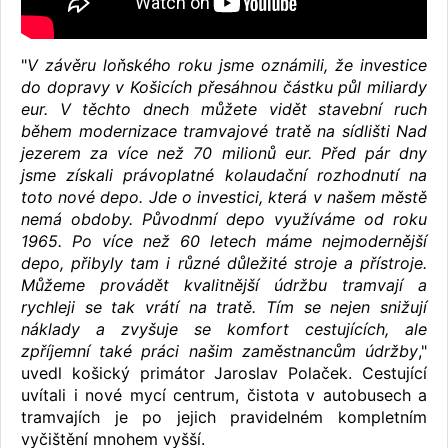
"
V závěru loňského roku jsme oznámili, že investice
do dopravy v Košicích přesáhnou částku půl miliardy
eur. V těchto dnech můžete vidět stavební ruch
během modernizace tramvajové tratě na sídlišti Nad
jezerem za více než 70 milionů eur. Před pár dny
jsme získali právoplatné kolaudační rozhodnutí na
toto nové depo. Jde o investici, která v našem městě
nemá obdoby. Původnmí depo využíváme od roku
1965. Po více než 60 letech máme nejmodernější
depo, přibyly tam i různé důležité stroje a přístroje.
Můžeme provádět kvalitnější údržbu tramvají a
rychleji se tak vrátí na tratě. Tím se nejen snižují
náklady a zvyšuje se komfort cestujících, ale
zpříjemní také práci našim zaměstnancům údržby
,"
uvedl košický primátor Jaroslav Polaček. Cestující
uvítali i nové mycí centrum, čistota v autobusech a
tramvajích je po jejich pravidelném kompletním
vyčištění mnohem vyšší.