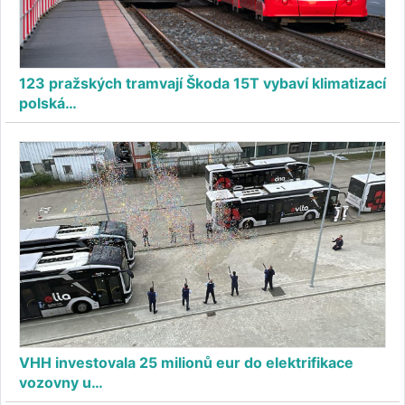
123 pražských tramvají Škoda 15T vybaví klimatizací
polská…
VHH investovala 25 milionů eur do elektrifikace
vozovny u…