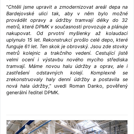
"
Chtěli jsme upravit a zmodernizovat areál depa na
Bardejovské ulici tak, aby v něm bylo možné
provádět opravy a údržby tramvají délky do 32
metrů, které DPMK v současnosti provozuje a plánuje
nakupovat. Od prvotní myšlenky až kolaudaci
uplynulo 15 let. Rekonstrukcí prošlo celé depo, které
funguje 61 let. Ten skok je obrovský. Jsou zde stovky
metrů kolejnic a trakčního vedení. Cestující jistě
velmi ocení i výstavbu nového mycího střediska
tramvají. Máme novou halu údržby a oprav, ale i
zastřešení odstavných kolejí. Komplexně se
zrekonstruovaly haly denní údržby a postavila se
nová hala údržby
,“ uvedl Roman Danko, pověřený
generální ředitel DPMK.