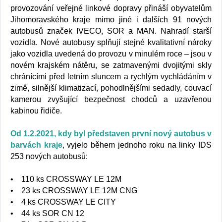
provozování veřejné linkové dopravy přináší obyvatelům
Jihomoravského kraje mimo jiné i dalších 91 nových
autobusů značek IVECO, SOR a MAN. Nahradí starší
vozidla. Nové autobusy splňují stejné kvalitativní nároky
jako vozidla uvedená do provozu v minulém roce – jsou v
novém krajském nátěru, se zatmavenými dvojitými skly
chránícími před letním sluncem a rychlým vychládáním v
zimě, silnější klimatizací, pohodlnějšími sedadly, couvací
kamerou zvyšující bezpečnost chodců a uzavřenou
kabinou řidiče.
Od 1.2.2021, kdy byl představen první nový autobus v
barvách kraje
, vyjelo během jednoho roku na linky IDS
253 nových autobusů:
• 110 ks CROSSWAY LE 12M
• 23 ks CROSSWAY LE 12M CNG
• 4 ks CROSSWAY LE CITY
• 44 ks SOR CN 12