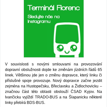
V souvislosti s novými smlouvami na provozování
dopravní obslužnosti dojde ke změnám jízdních řádů 65
linek. Většinou jde jen o změnu dopravce, který linku či
příslušné spoje provozuje. Nový dopravce začne jezdit
zejména na Hustopečsku, Břeclavsku a Židlochovicku –
značnou část této oblasti obslouží ČSAD Kyjov. Na
Ivančicku vyjíždí TRADO-BUS a na Šlapanicku některé
linky přebírá BDS-BUS.