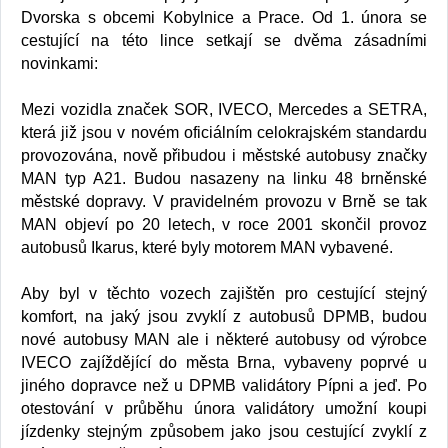
Dvorska s obcemi Kobylnice a Prace. Od 1. února se
cestující na této lince setkají se dvěma zásadními
novinkami:
Mezi vozidla značek SOR, IVECO, Mercedes a SETRA,
která již jsou v novém oficiálním celokrajském standardu
provozována, nově přibudou i městské autobusy značky
MAN typ A21. Budou nasazeny na linku 48 brněnské
městské dopravy. V pravidelném provozu v Brně se tak
MAN objeví po 20 letech, v roce 2001 skončil provoz
autobusů Ikarus, které byly motorem MAN vybavené.
Aby byl v těchto vozech zajištěn pro cestující stejný
komfort, na jaký jsou zvyklí z autobusů DPMB, budou
nové autobusy MAN ale i některé autobusy od výrobce
IVECO zajíždějící do města Brna, vybaveny poprvé u
jiného dopravce než u DPMB validátory Pípni a jeď. Po
otestování v průběhu února validátory umožní koupi
jízdenky stejným způsobem jako jsou cestující zvyklí z