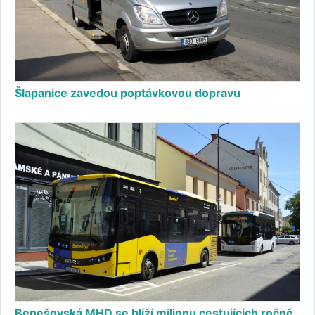
Šlapanice zavedou poptávkovou dopravu
Benešovská MHD se blíží milionu cestujících ročně