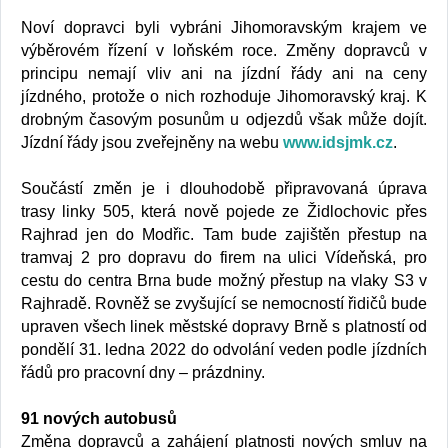
Noví dopravci byli vybráni Jihomoravským krajem ve
výběrovém řízení v loňském roce. Změny dopravců v
principu nemají vliv ani na jízdní řády ani na ceny
jízdného, protože o nich rozhoduje Jihomoravský kraj. K
drobným časovým posunům u odjezdů však může dojít.
Jízdní řády jsou zveřejněny na webu
www.idsjmk.cz
.
Součástí změn je i dlouhodobě připravovaná úprava
trasy linky 505, která nově pojede ze Židlochovic přes
Rajhrad jen do Modřic. Tam bude zajištěn přestup na
tramvaj 2 pro dopravu do firem na ulici Vídeňská, pro
cestu do centra Brna bude možný přestup na vlaky S3 v
Rajhradě. Rovněž se zvyšující se nemocností řidičů bude
upraven všech linek městské dopravy Brně s platností od
pondělí 31. ledna 2022 do odvolání veden podle jízdních
řádů pro pracovní dny – prázdniny.
91 nových autobusů
Změna dopravců a zahájení platnosti nových smluv na