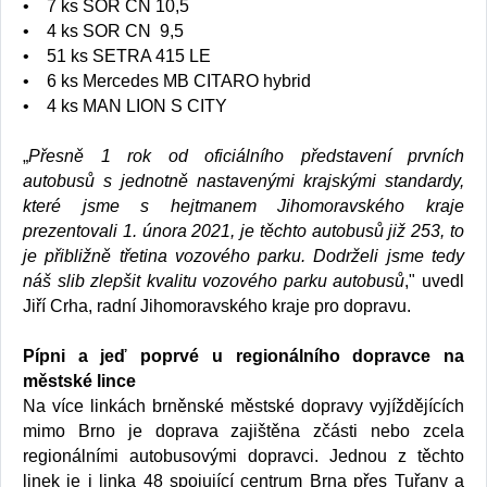
• 7 ks SOR CN 10,5
• 4 ks SOR CN 9,5
• 51 ks SETRA 415 LE
• 6 ks Mercedes MB CITARO hybrid
• 4 ks MAN LION S CITY
„
Přesně 1 rok od oficiálního představení prvních
autobusů s jednotně nastavenými krajskými standardy,
které jsme s hejtmanem Jihomoravského kraje
prezentovali 1. února 2021, je těchto autobusů již 253, to
je přibližně třetina vozového parku. Dodrželi jsme tedy
náš slib zlepšit kvalitu vozového parku autobusů
," uvedl
Jiří Crha, radní Jihomoravského kraje pro dopravu.
Pípni a jeď poprvé u regionálního dopravce na
městské lince
Na více linkách brněnské městské dopravy vyjíždějících
mimo Brno je doprava zajištěna zčásti nebo zcela
regionálními autobusovými dopravci. Jednou z těchto
linek je i linka 48 spojující centrum Brna přes Tuřany a