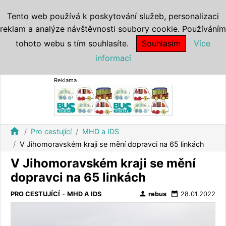
Tento web používá k poskytování služeb, personalizaci
reklam a analýze návštěvnosti soubory cookie. Používáním
tohoto webu s tím souhlasíte.
Souhlasím
Více
informací
Reklama
home
Pro cestující
MHD a IDS
V Jihomoravském kraji se mění dopravci na 65 linkách
V Jihomoravském kraji se mění
dopravci na 65 linkách
person
date_range
PRO CESTUJÍCÍ
-
MHD A IDS
rebus
28.01.2022