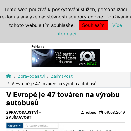
Tento web používá k poskytování služeb, personalizaci
reklam a analýze návštěvnosti soubory cookie. Používáním
tohoto webu s tím souhlasíte.
Souhlasím
Více
informací
Reklama
home
Zpravodajství
Zajímavosti
V Evropě je 47 továren na výrobu autobusů
V Evropě je 47 továren na výrobu
autobusů
person
date_range
ZPRAVODAJSTVÍ
-
rebus
06.08.2019
ZAJÍMAVOSTI