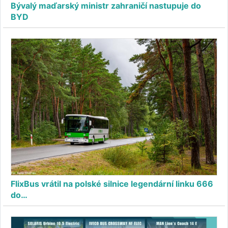
Bývalý maďarský ministr zahraničí nastupuje do
BYD
FlixBus vrátil na polské silnice legendární linku 666
do…