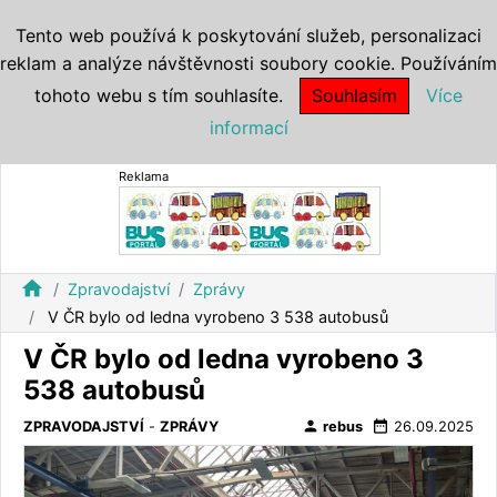
Tento web používá k poskytování služeb, personalizaci
reklam a analýze návštěvnosti soubory cookie. Používáním
tohoto webu s tím souhlasíte.
Souhlasím
Více
informací
Reklama
home
Zpravodajství
Zprávy
V ČR bylo od ledna vyrobeno 3 538 autobusů
V ČR bylo od ledna vyrobeno 3
538 autobusů
person
date_range
ZPRAVODAJSTVÍ
-
ZPRÁVY
rebus
26.09.2025