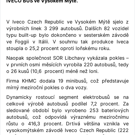
IVECO BUS ve Vysokém Mýtě.
V Iveco Czech Republic ve Vysokém Mýtě sjelo z
výrobních linek 3 299 autobusů. Dalších 82 vozidel
typu built-up bylo dokončeno v sesterském závodě
ve Foggii v Itálii. V souhrnu tak produkce Iveca
stoupla o 25,2 procent oproti loňskému roku.
Naopak společnost SOR Libchavy vykázala pokles –
v prvních osmi měsících vyrobila 220 autobusů, tedy
o 26 kusů (10,6 procent) méně než loni.
Firma KHMC dodala 19 minibusů, což představuje
mírný meziroční pokles o dva vozy.
Dynamicky rostoucí segment elektrobusů se na
celkové výrobě autobusů podílel 7,2 procent. Za
sledované období bylo vyrobeno 253 bateriových
autobusů, což odpovídá výraznému meziročnímu
růstu o 416,3 procent. Drtivá většina vznikla ve
vysokomýtském závodě Iveco Czech Republic (222