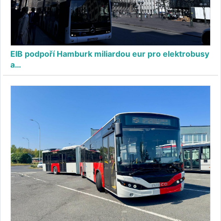
EIB podpoří Hamburk miliardou eur pro elektrobusy
a…